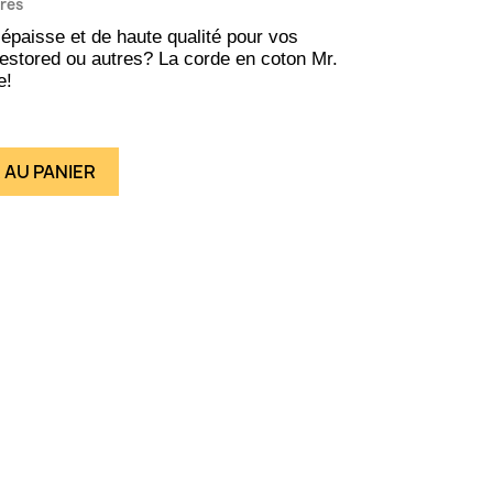
vrés
épaisse et de haute qualité pour vos
estored ou autres? La corde en coton Mr.
e!
 AU PANIER