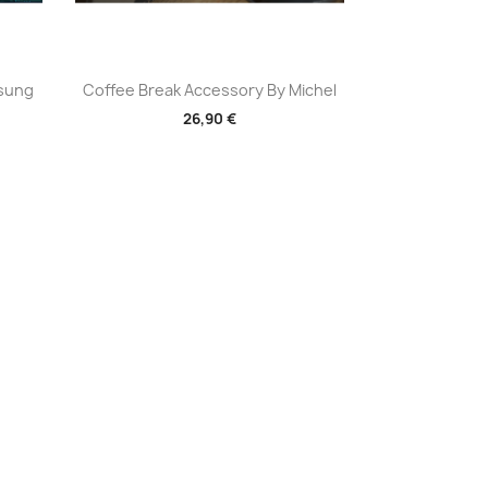
Aperçu rapide

osung
Coffee Break Accessory By Michel
26,90 €