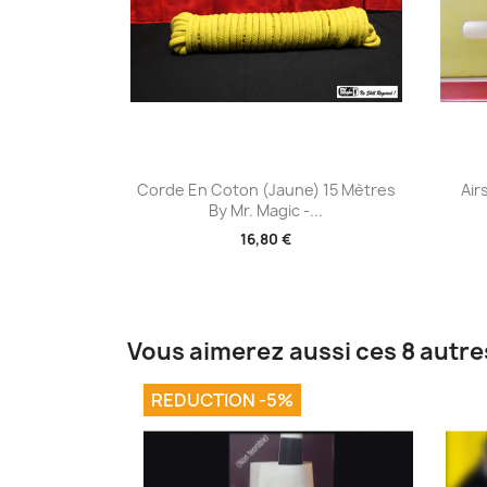
Aperçu rapide

Corde En Coton (Jaune) 15 Mètres
Airs
By Mr. Magic -...
16,80 €
Vous aimerez aussi ces 8 autre
REDUCTION -5%