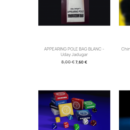
Aperçu rapide

APPEARING POLE BAG BLANC -
Chin
Uday Jadugar
8,00 €
7,60 €