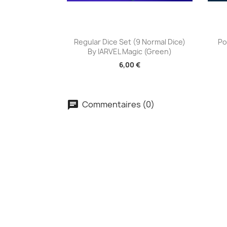
Aperçu rapide

Regular Dice Set (9 Normal Dice)
Po
By IARVEL Magic (Green)
6,00 €
Commentaires (0)