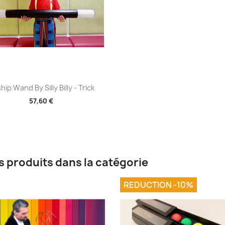
Aperçu rapide

hip Wand By Silly Billy - Trick
57,60 €
s produits dans la catégorie
REDUCTION -10%