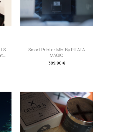
Aperçu rapide

LLS
Smart Printer Mini By PITATA
t...
MAGIC
399,90 €