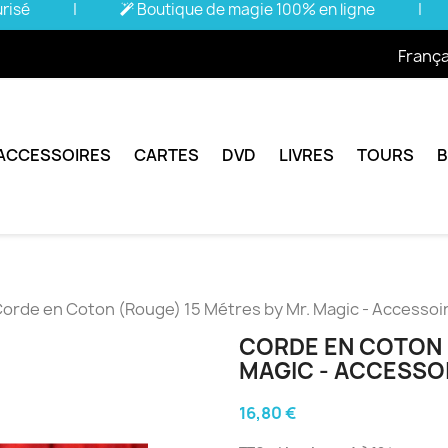
urisé
|
Boutique de magie 100% en ligne
|
França
ACCESSOIRES
CARTES
DVD
LIVRES
TOURS
orde en Coton (Rouge) 15 Métres by Mr. Magic - Accessoi
CORDE EN COTON 
MAGIC - ACCESSO
16,80 €