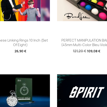
Aperçu rapide
Aperçu rapide


ese Linking Rings 10 Inch (Set
PERFECT MANIPULATION BA
Of Eight)
(45mm Multi-Color Bleu Viole
121,20 €
26,90 €
109,08 €