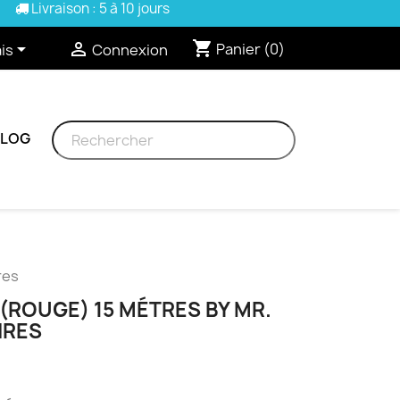
Livraison : 5 à 10 jours
shopping_cart


Panier
(0)
is
Connexion
BLOG
res
(ROUGE) 15 MÉTRES BY MR.
IRES