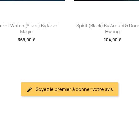
Aperçu rapide
Aperçu rapide


cket Watch (Silver) By Iarvel
Spirit (Black) By Ardubi & Do
Magic
Hwang
369,90 €
104,90 €
Soyez le premier à donner votre avis