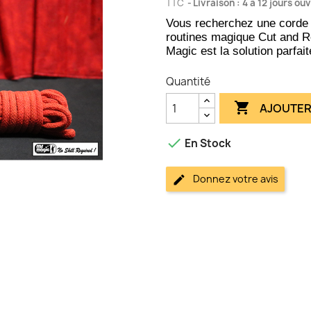
TTC
Livraison : 4 à 12 jours ou
Vous recherchez une corde 
routines magique Cut and R
Magic est la solution parfait
Quantité

AJOUTER

En Stock
Donnez votre avis