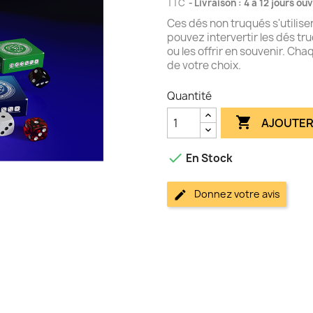
TTC
Livraison : 4 à 12 jours ou
Ces dés non truqués s'utilise
pouvez intervertir les dés t
ou les offrir en souvenir. Ch
de votre choix.
Quantité

AJOUTER

En Stock
Donnez votre avis