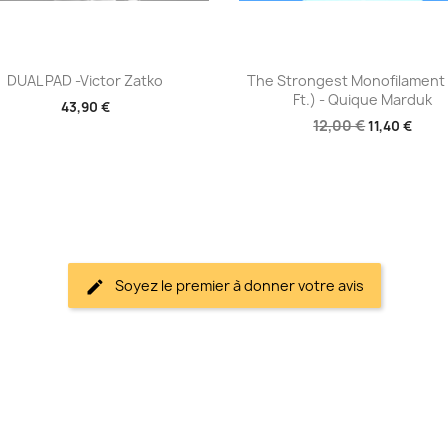
Aperçu rapide
Aperçu rapide


DUAL PAD -Victor Zatko
The Strongest Monofilament
Ft.) - Quique Marduk
43,90 €
12,00 €
11,40 €
Soyez le premier à donner votre avis