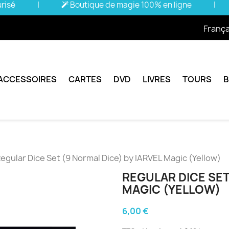
urisé
|
Boutique de magie 100% en ligne
|
França
ACCESSOIRES
CARTES
DVD
LIVRES
TOURS
egular Dice Set (9 Normal Dice) by IARVEL Magic (Yellow)
REGULAR DICE SET
MAGIC (YELLOW)
6,00 €