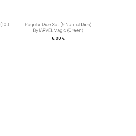
Aperçu rapide

 (100
Regular Dice Set (9 Normal Dice)
By IARVEL Magic (Green)
6,00 €