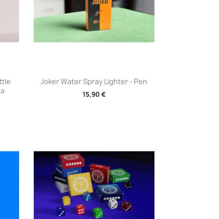
Aperçu rapide

ttle
Joker Water Spray Lighter - Pen
ga
15,90 €