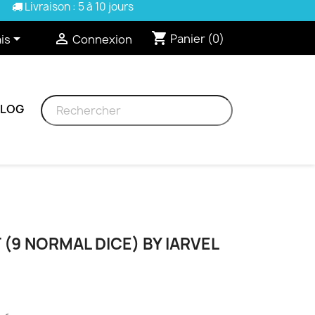
Livraison : 5 à 10 jours
shopping_cart


Panier
(0)
is
Connexion
BLOG
 (9 NORMAL DICE) BY IARVEL