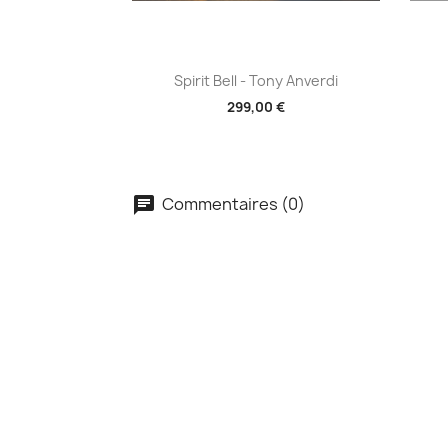
Aperçu rapide

Spirit Bell - Tony Anverdi
299,00 €
Commentaires (0)