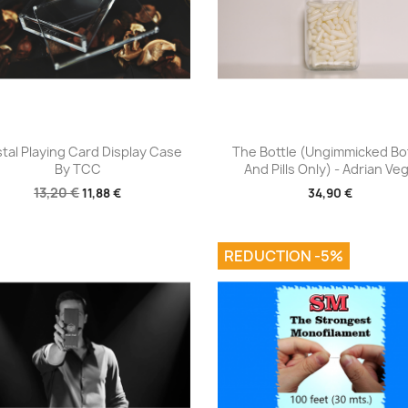
Aperçu rapide
Aperçu rapide


tal Playing Card Display Case
The Bottle (Ungimmicked Bo
By TCC
And Pills Only) - Adrian Ve
13,20 €
11,88 €
34,90 €
REDUCTION -5%