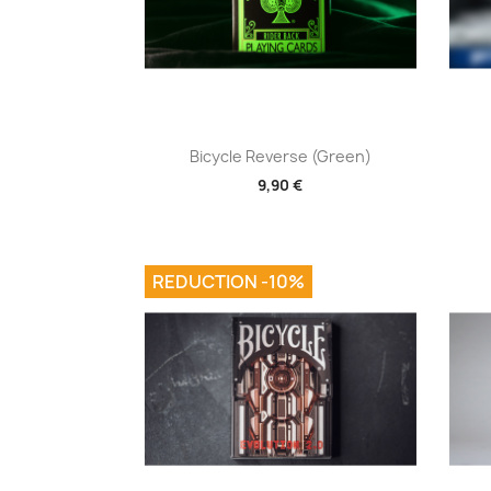
Aperçu rapide

Bicycle Reverse (Green)
9,90 €
REDUCTION -10%