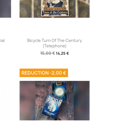
Aperçu rapide

ial
Bicycle Turn Of The Century
(Telephone)
15,00 €
14,25 €
REDUCTION -2,00 €