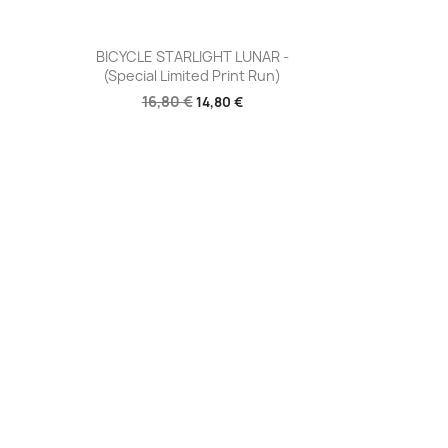
Aperçu rapide

BICYCLE STARLIGHT LUNAR -
(Special Limited Print Run)
16,80 €
14,80 €