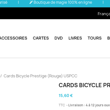
urisé
|
Boutique de magie 100% en ligne
|
França
ACCESSOIRES
CARTES
DVD
LIVRES
TOURS
Cards Bicycle Prestige (Rouge) USPCC
CARDS BICYCLE P
15,60 €
TTC
Livraison : 4 à 12 jours ou