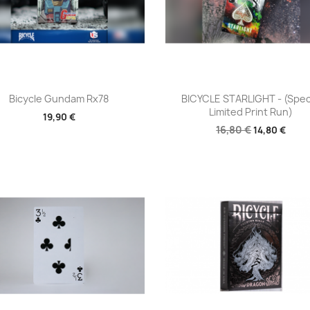
Aperçu rapide
Aperçu rapide


Bicycle Gundam Rx78
BICYCLE STARLIGHT - (Spec
Limited Print Run)
19,90 €
16,80 €
14,80 €