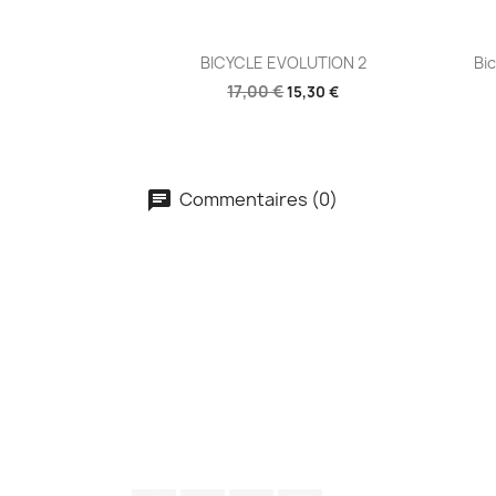
Aperçu rapide

BICYCLE EVOLUTION 2
Bi
17,00 €
15,30 €
Commentaires (0)