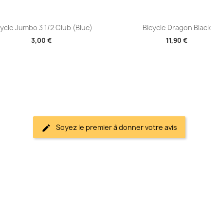
Aperçu rapide
Aperçu rapide


cycle Jumbo 3 1/2 Club (Blue)
Bicycle Dragon Black
3,00 €
11,90 €
Soyez le premier à donner votre avis