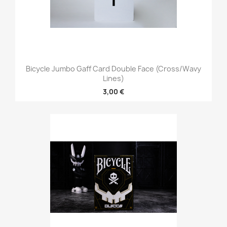
Bicycle Jumbo Gaff Card Double Face (Cross/Wavy
Lines)
3,00 €