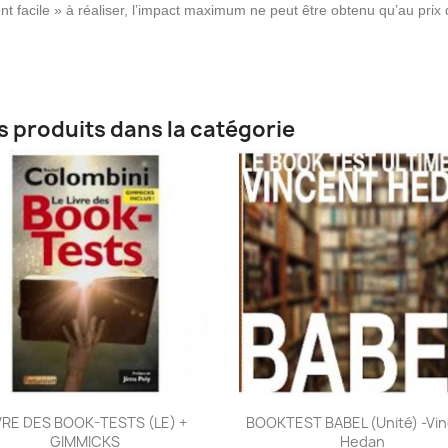
nt facile » à réaliser, l’impact maximum ne peut être obtenu qu’au prix d
s produits dans la catégorie
Aperçu rapide
Aperçu rapide


VRE DES BOOK-TESTS (LE) +
BOOKTEST BABEL (unité) -Vi
GIMMICKS
Hedan