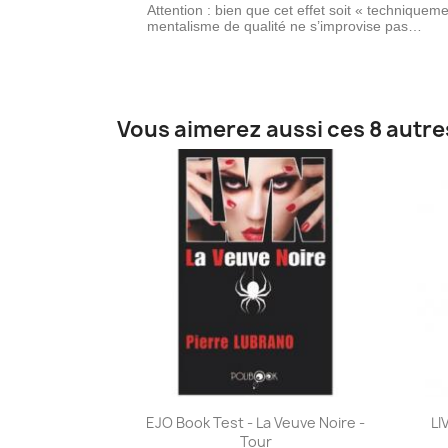
Attention : bien que cet effet soit « techniqueme
mentalisme de qualité ne s’improvise pas…
Vous aimerez aussi ces 8 autre
Aperçu rapide

EJO Book Test - La Veuve Noire -
LI
Tour