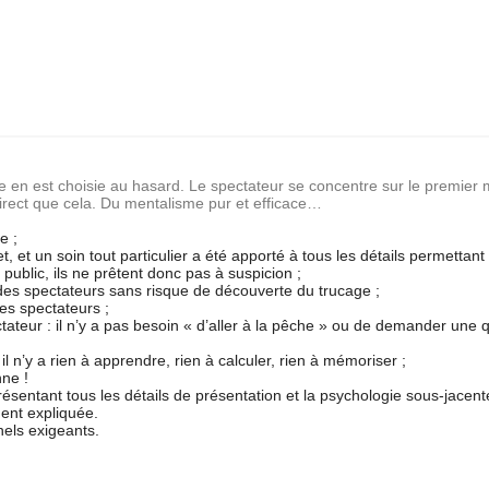
e en est choisie au hasard. Le spectateur se concentre sur le premier m
direct que cela. Du mentalisme pur et efficace…
e ;
t, et un soin tout particulier a été apporté à tous les détails permettant
public, ils ne prêtent donc pas à suspicion ;
 des spectateurs sans risque de découverte du trucage ;
es spectateurs ;
ateur : il n’y a pas besoin « d’aller à la pêche » ou de demander une 
il n’y a rien à apprendre, rien à calculer, rien à mémoriser ;
ne !
ésentant tous les détails de présentation et la psychologie sous-jacent
ment expliquée.
nels exigeants.