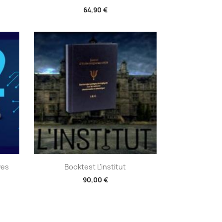
64,90 €
Aperçu rapide

ves
Booktest L'institut
90,00 €