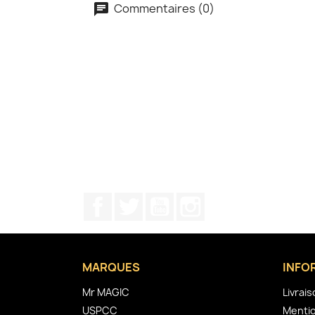
Commentaires (0)
Facebook
Twitter
YouTube
Instagram
MARQUES
INFO
Mr MAGIC
Livrai
USPCC
Mentio