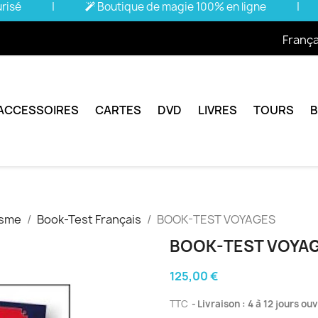
urisé
|
Boutique de magie 100% en ligne
|
França
ACCESSOIRES
CARTES
DVD
LIVRES
TOURS
isme
Book-Test Français
BOOK-TEST VOYAGES
BOOK-TEST VOYA
125,00 €
TTC
Livraison : 4 à 12 jours ou