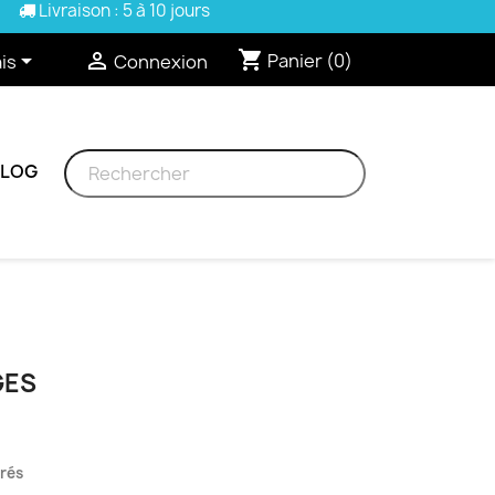
Livraison : 5 à 10 jours
shopping_cart


Panier
(0)
is
Connexion
BLOG
GES
vrés