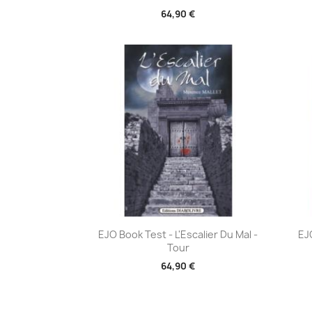
64,90 €
Aperçu rapide

EJO Book Test - L'Escalier Du Mal -
EJ
Tour
64,90 €