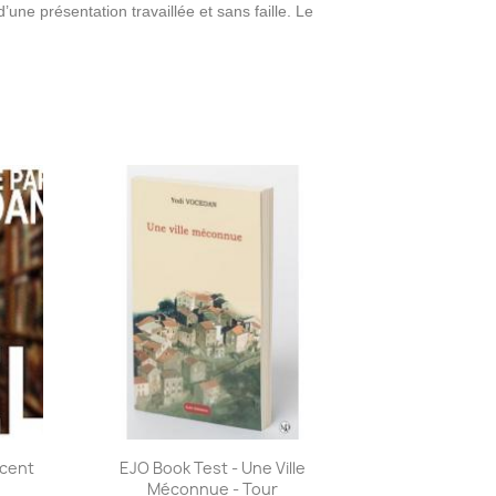
’une présentation travaillée et sans faille. Le
Aperçu rapide

ncent
EJO Book Test - Une Ville
Méconnue - Tour