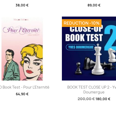
38,00 €
89,00 €
REDUCTION -10%
Aperçu rapide
Aperçu rapide


O Book Test - Pour L'Eternité
BOOK TEST CLOSE UP 2 - Y
Doumergue
64,90 €
200,00 €
180,00 €