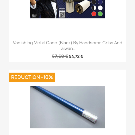
Vanishing Metal Cane (Black) By Handsome Criss And
Taiwan...
57,60 €
54,72 €
REDUCTION -10%