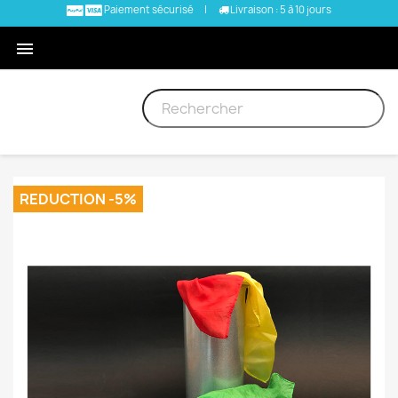
Paiement sécurisé
|
Livraison : 5 à 10 jours

REDUCTION -5%