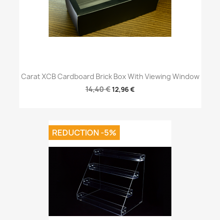
Carat XCB Cardboard Brick Box With Viewing Window
14,40 €
12,96 €
REDUCTION -5%