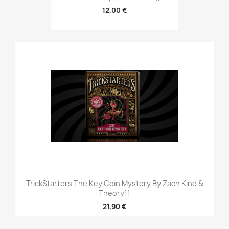
12,00 €
TrickStarters The Key Coin Mystery By Zach Kind &
Theory11
21,90 €