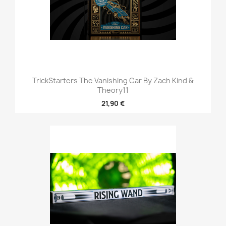
TrickStarters The Vanishing Car By Zach Kind &
Theory11
21,90 €