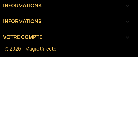
INFORMATIONS

INFORMATIONS
keyboard_arrow_down
VOTRE COMPTE

© 2026 - Magie Directe