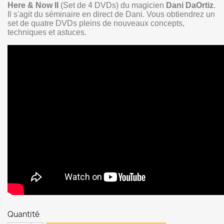
Here & Now II
(Set de 4 DVDs) du magicien
Dani DaOrtiz
.
Il s'agit du séminaire en direct de Dani. Vous obtiendrez un
set de quatre DVDs pleins de nouveaux concepts,
techniques et astuces.
Quantité