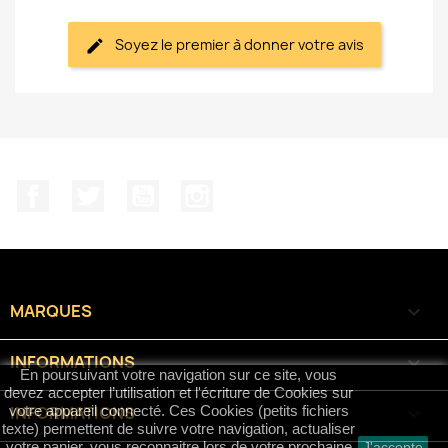
Soyez le premier à donner votre avis
Facebook
Twitter
YouTube
Instagram
MARQUES

INFORMATIONS

En poursuivant votre navigation sur ce site, vous
devez accepter l’utilisation et l'écriture de Cookies sur
INFORMATIONS
keyboard_arrow_down
votre appareil connecté. Ces Cookies (petits fichiers
texte) permettent de suivre votre navigation, actualiser
votre panier, vous reconnaitre lors de votre prochaine
J'accepte