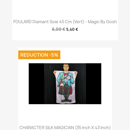
FOULARD Diamant Soie 45 Cm (Vert) - Magic By Gosh
6,00 €
5,40 €
REDUCTION -5%
CHARACTER SILK MAGICIAN (35 Inch X 43 Inch)