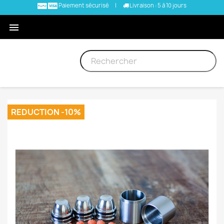
Paiement sécurisé
|
Livraison : 5 à 10 jours

REDUCTION -10%