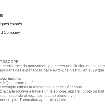
49
tiques colorés
Card Company
STOSCOPE:
 la persistance du mouvement pour créer une illusion de mouveme
tard dans des expériences par Newton, ce n'est qu'en 1829 que 
 avez besoin:
es XQ quarante-neuf
 exemple utiliser la rotation de la carte s'épanouir
ez la carte rotative à travers un téléphone, appareil photo ou tou
par seconde et regardez la carte prendre vie.
ineuse, plus l'animation apparaîtra claire.