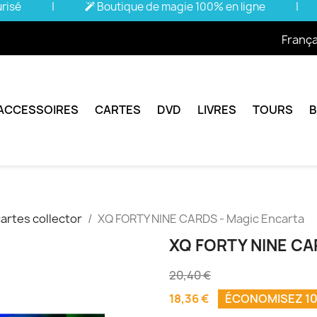
urisé
|
Boutique de magie 100% en ligne
|
França
ACCESSOIRES
CARTES
DVD
LIVRES
TOURS
artes collector
XQ FORTY NINE CARDS - Magic Encarta
XQ FORTY NINE CA
20,40 €
18,36 €
ÉCONOMISEZ 1