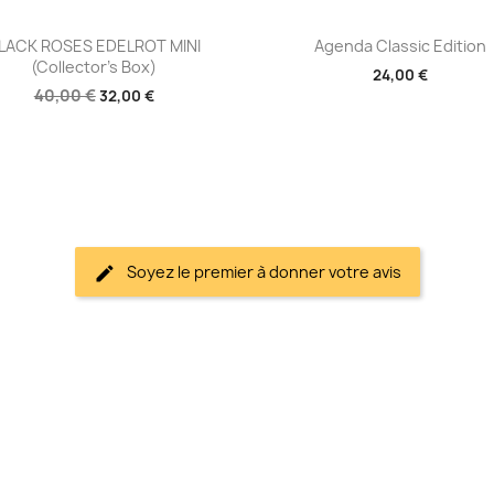
Aperçu rapide
Aperçu rapide


LACK ROSES EDELROT MINI
Agenda Classic Edition
(Collector's Box)
24,00 €
40,00 €
32,00 €
Soyez le premier à donner votre avis