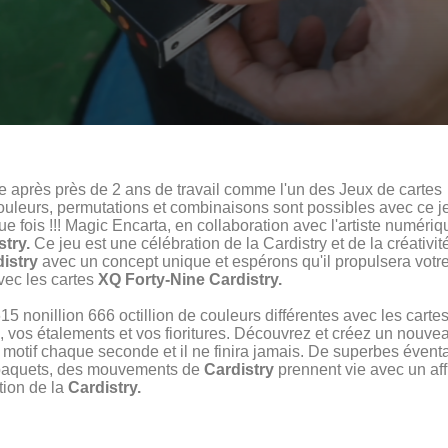
 après près de 2 ans de travail comme l'un des Jeux de cartes le
ouleurs, permutations et combinaisons sont possibles avec ce jeu
e fois !!! Magic Encarta, en collaboration avec l'artiste numériq
try.
Ce jeu est une célébration de la Cardistry et de la créativ
istry
avec un concept unique et espérons qu'il propulsera votre 
vec les cartes
XQ Forty-Nine Cardistry.
15 nonillion 666 octillion de couleurs différentes avec les cart
vos étalements et vos fioritures. Découvrez et créez un nouveau 
 motif chaque seconde et il ne finira jamais. De superbes éventa
e paquets, des mouvements de
Cardistry
prennent vie avec un af
tion de la
Cardistry.