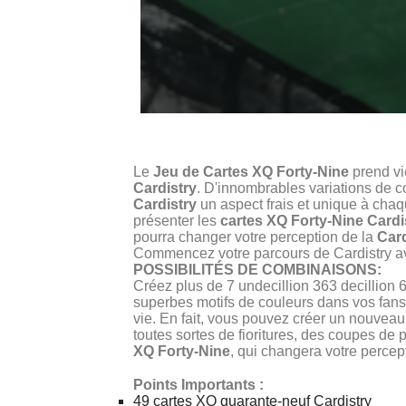
Le
Jeu de Cartes XQ Forty-Nine
prend vie
Cardistry
. D'innombrables variations de c
Cardistry
un aspect frais et unique à chaqu
présenter les
cartes XQ Forty-Nine Cardis
pourra changer votre perception de la
Card
Commencez votre parcours de Cardistry a
POSSIBILITÉS DE COMBINAISONS:
Créez plus de 7 undecillion 363 decillion 6
superbes motifs de couleurs dans vos fans, 
vie. En fait, vous pouvez créer un nouveau
toutes sortes de fioritures, des coupes d
XQ Forty-Nine
, qui changera votre percep
Points Importants :
49 cartes XQ quarante-neuf Cardistry