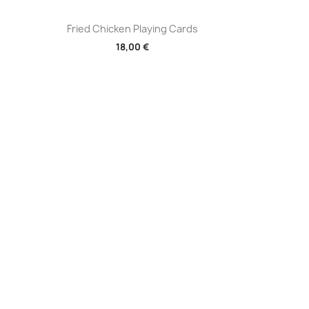
Aperçu rapide

Fried Chicken Playing Cards
18,00 €