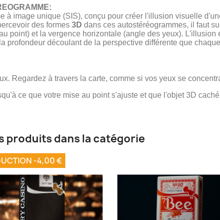
EREOGRAMME:
 image unique (SIS), conçu pour créer l'illusion visuelle d'u
percevoir des formes
3D
dans ces autostéréogrammes, il faut s
point) et la vergence horizontale (angle des yeux). L'illusion e
e la profondeur découlant de la perspective différente que chaqu
x. Regardez à travers la carte, comme si vos yeux se concentraie
squ'à ce que votre mise au point s'ajuste et que l'objet 3D cach
s produits dans la catégorie
UCTION -4,00 €