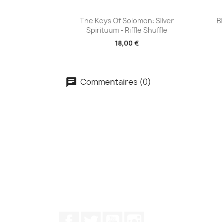
Aperçu rapide

The Keys Of Solomon: Silver
B
Spirituum - Riffle Shuffle
18,00 €
Commentaires (0)
Facebook
Twitter
YouTube
Instagram