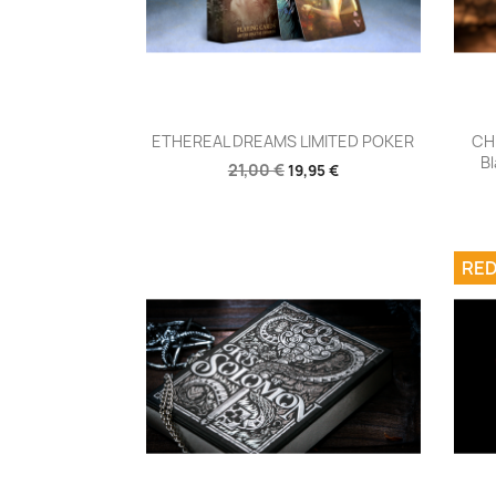
Aperçu rapide

ETHEREAL DREAMS LIMITED POKER
CH
B
21,00 €
19,95 €
RED