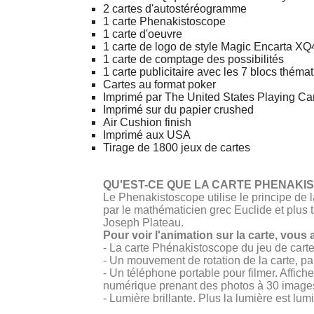
2 cartes d'autostéréogramme
1 carte Phenakistoscope
1 carte d'oeuvre
1 carte de logo de style Magic Encarta XQ
1 carte de comptage des possibilités
1 carte publicitaire avec les 7 blocs théma
Cartes au format poker
Imprimé par The United States Playing 
Imprimé sur du papier crushed
Air Cushion finish
Imprimé aux USA
Tirage de 1800 jeux de cartes
QU'EST-CE QUE LA CARTE PHENAKI
Le Phenakistoscope utilise le principe de
par le mathématicien grec Euclide et plus 
Joseph Plateau.
Pour voir l'animation sur la carte, vous
- La carte Phénakistoscope du jeu de cart
- Un mouvement de rotation de la carte, par
- Un téléphone portable pour filmer. Affich
numérique prenant des photos à 30 images 
- Lumière brillante. Plus la lumière est lum