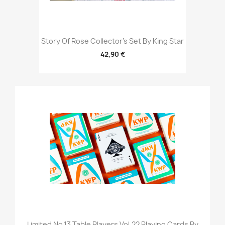
Story Of Rose Collector's Set By King Star
42,90 €
Limited No.13 Table Players Vol.22 Playing Cards By