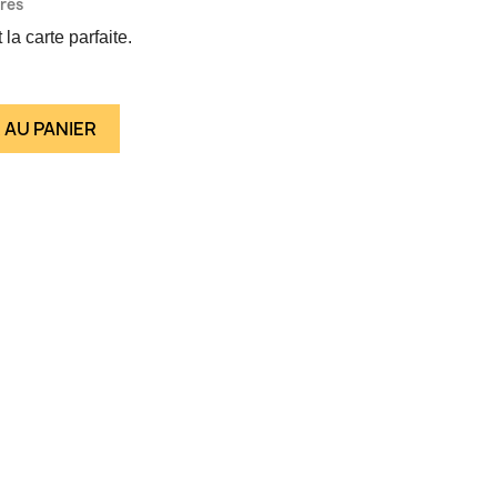
vrés
la carte parfaite.
 AU PANIER