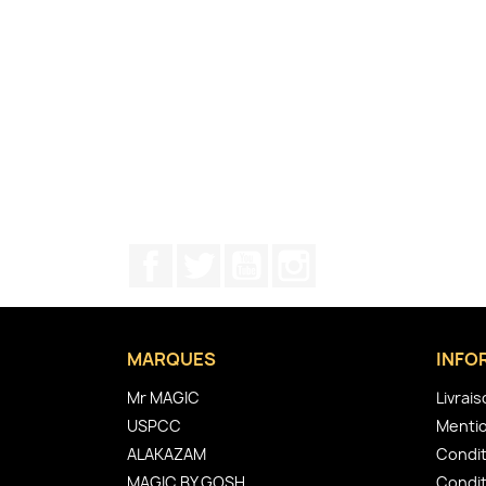
Facebook
Twitter
YouTube
Instagram
MARQUES
INFO
Mr MAGIC
Livrai
USPCC
Mentio
ALAKAZAM
Condit
MAGIC BY GOSH
Condit