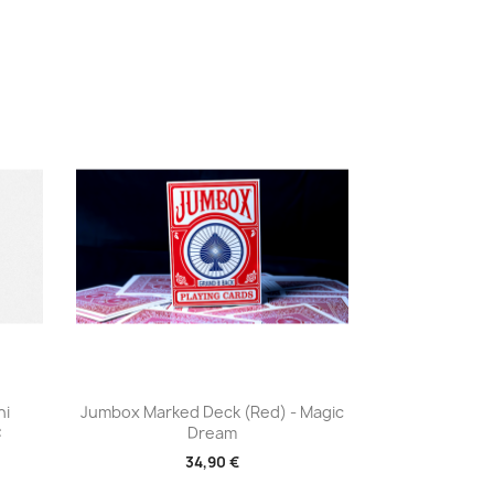
Aperçu rapide

ni
Jumbox Marked Deck (Red) - Magic
C
Dream
34,90 €