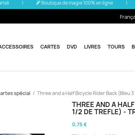
urisé
|
Boutique de magie 100% en ligne
|
França
ACCESSOIRES
CARTES
DVD
LIVRES
TOURS
cartes spécial
Three and a Half Bicycle Rider Back (Bleu 3 1
THREE AND A HALF
1/2 DE TREFLE) - T
0,75 €