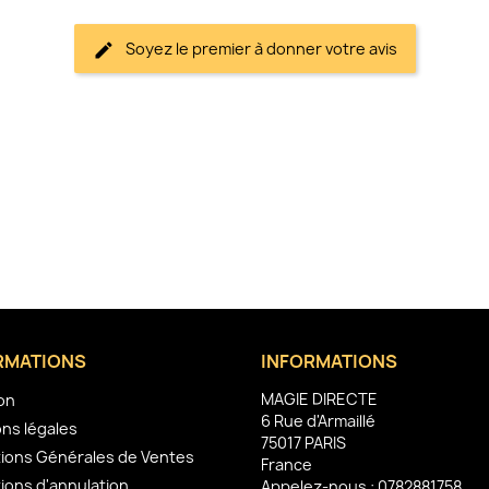
Soyez le premier à donner votre avis
RMATIONS
INFORMATIONS
MAGIE DIRECTE
son
6 Rue d'Armaillé
ns légales
75017 PARIS
ions Générales de Ventes
France
ions d'annulation
Appelez-nous :
0782881758