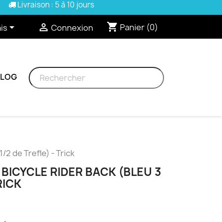
Livraison : 5 à 10 jours
shopping_cart


Panier
(0)
is
Connexion
BLOG
/2 de Trefle) - Trick
 BICYCLE RIDER BACK (BLEU 3
RICK