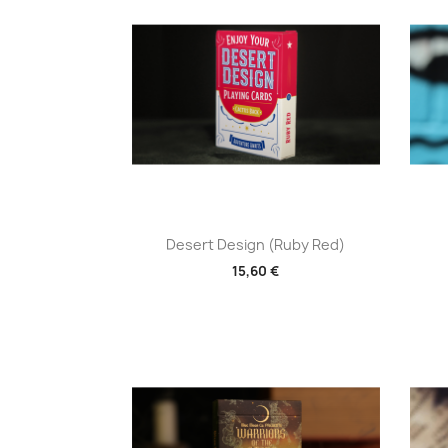
Aperçu rapide

Desert Design (Ruby Red)
15,60 €