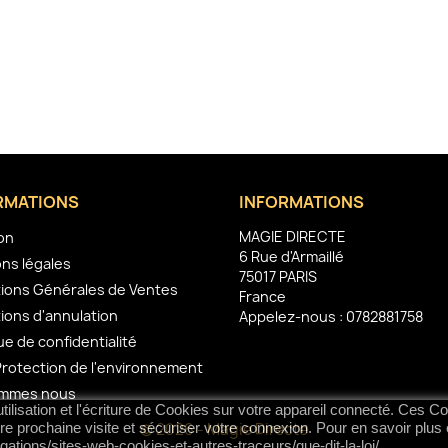
RMATIONS
INFORMATIONS
MAGIE DIRECTE
son
6 Rue d'Armaillé
ns légales
75017 PARIS
ions Générales de Ventes
France
ions d'annulation
Appelez-nous :
0782881758
ue de confidentialité
Protection de l'environnement
ommes nous
ilisation et l'écriture de Cookies sur votre appareil connecté. Ces Coo
tre prochaine visite et sécuriser votre connexion. Pour en savoir plus 
© 2026 - Magie Directe
igations/sites-web-cookies-et-autres-traceurs/que-dit-la-loi/