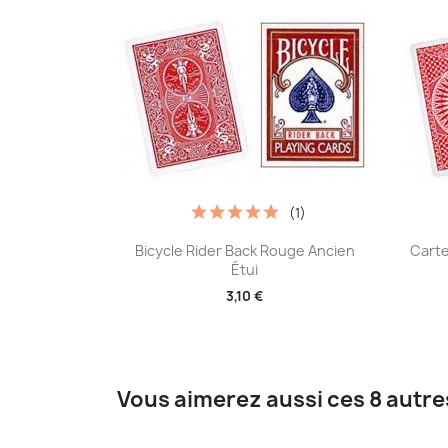
(1)
Aperçu rapide

Bicycle Rider Back Rouge Ancien
Carte
Étui
3,10 €
Vous aimerez aussi ces 8 autre