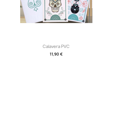
Aperçu rapide

Calavera PVC
11,90 €