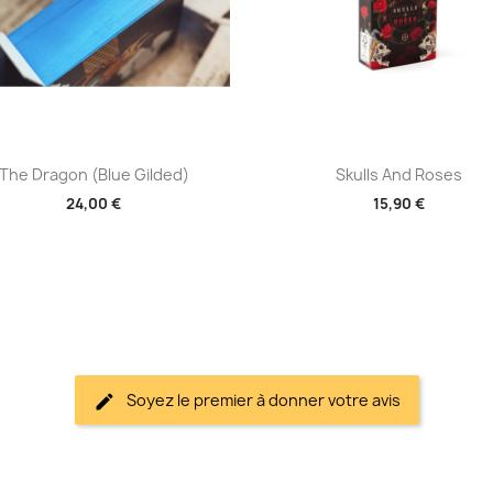
Aperçu rapide
Aperçu rapide


The Dragon (Blue Gilded)
Skulls And Roses
24,00 €
15,90 €
Soyez le premier à donner votre avis