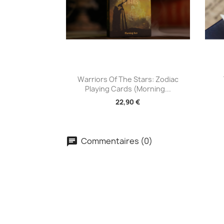
Aperçu rapide

Warriors Of The Stars: Zodiac
Playing Cards (Morning...
22,90 €
Commentaires (0)