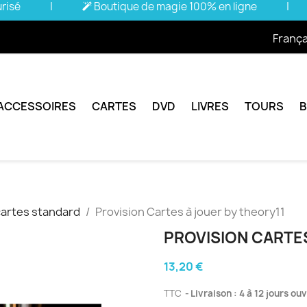
urisé
|
Boutique de magie 100% en ligne
|
França
ACCESSOIRES
CARTES
DVD
LIVRES
TOURS
cartes standard
Provision Cartes à jouer by theory11
PROVISION CARTES
13,20 €
TTC
Livraison : 4 à 12 jours ou