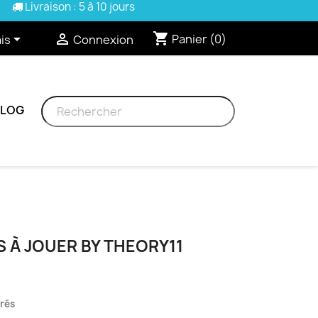
Livraison : 5 à 10 jours
shopping_cart


Panier
(0)
is
Connexion
BLOG
 À JOUER BY THEORY11
vrés