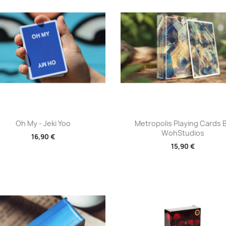
Aperçu rapide
Aperçu rapide


Oh My - Jeki Yoo
Metropolis Playing Cards 
WohStudios
16,90 €
15,90 €