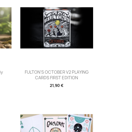
Aperçu rapide

By
FULTON'S OCTOBER V2 PLAYING
CARDS FIRST EDITION
21,90 €