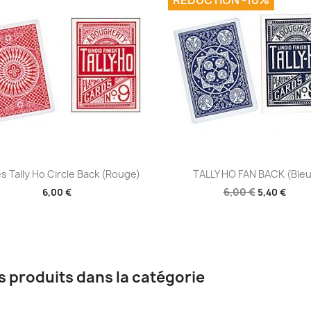
REDUCTION -10%
Aperçu rapide
Aperçu rapide


s Tally Ho Circle Back (Rouge)
TALLY HO FAN BACK (Bleu
6,00 €
6,00 €
5,40 €
s produits dans la catégorie