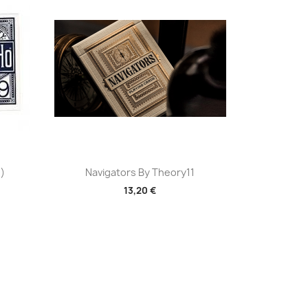
Aperçu rapide

)
Navigators By Theory11
13,20 €