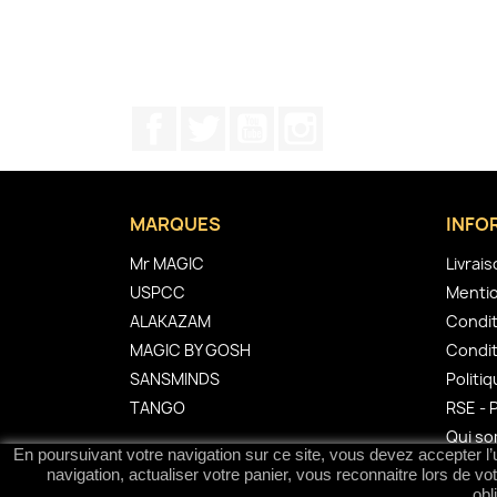
Facebook
Twitter
YouTube
Instagram
MARQUES
INFO
Mr MAGIC
Livrai
USPCC
Mentio
ALAKAZAM
Condit
MAGIC BY GOSH
Condit
SANSMINDS
Politiq
TANGO
RSE - 
Qui s
En poursuivant votre navigation sur ce site, vous devez accepter l’ut
navigation, actualiser votre panier, vous reconnaitre lors de vo
obl