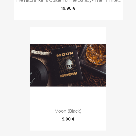
The Hitchhiker's Guide To The Galaxy- The Infinite...
19,90 €
Moon (Black)
9,90 €