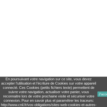
En poursuivant votre navigation sur ce site, vous devez
accepter l’utilisation et l'écriture de Cookies sur votre appareil
connecté. Ces Cookies (petits fichiers texte) permettent de
suivre votre navigation, actualiser votre panier, vous
J'acc
reconnaitre lors de votre prochaine visite et sécuriser votre
connexion. Pour en savoir plus et paramétrer les traceurs:
http://www.cnil.fr/vos-obligations/sites-web-cookies-et-autres-