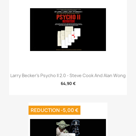
Larry Becker's Psycho II 2.0 - Steve Cook And Alan Wong
64,90 €
REDUCTION -5,00 €