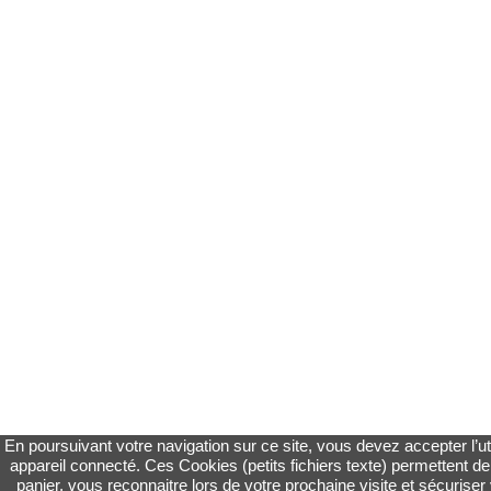
En poursuivant votre navigation sur ce site, vous devez accepter l’uti
appareil connecté. Ces Cookies (petits fichiers texte) permettent de 
panier, vous reconnaitre lors de votre prochaine visite et sécuriser