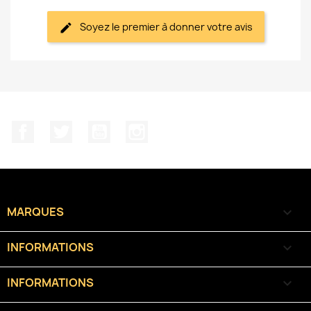
Soyez le premier à donner votre avis
Facebook
Twitter
YouTube
Instagram
MARQUES

INFORMATIONS

INFORMATIONS
keyboard_arrow_down