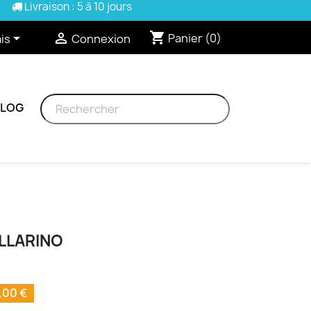
Livraison : 5 à 10 jours
shopping_cart


Panier
(0)
is
Connexion
BLOG
LLARINO
,00 €