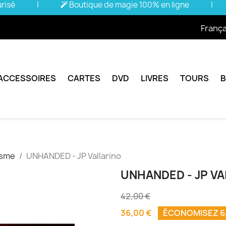
urisé
|
Boutique de magie 100% en ligne
|
França
ACCESSOIRES
CARTES
DVD
LIVRES
TOURS
isme
UNHANDED - JP Vallarino
UNHANDED - JP VA
42,00 €
36,00 €
ÉCONOMISEZ 6