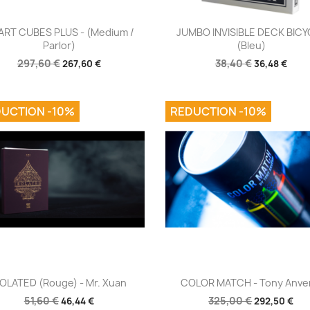
Aperçu rapide
Aperçu rapide


RT CUBES PLUS - (Medium /
JUMBO INVISIBLE DECK BICY
Parlor)
(Bleu)
297,60 €
38,40 €
267,60 €
36,48 €
UCTION -10%
REDUCTION -10%
Aperçu rapide
Aperçu rapide


SOLATED (Rouge) - Mr. Xuan
COLOR MATCH - Tony Anve
51,60 €
325,00 €
46,44 €
292,50 €