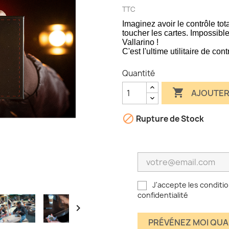
TTC
Imaginez avoir le contrôle to
toucher les cartes. Impossib
Vallarino !
C'est l'ultime utilitaire de con
Quantité

AJOUTER

Rupture de Stock
J'accepte les conditio
confidentialité

PRÉVÉNEZ MOI QUA