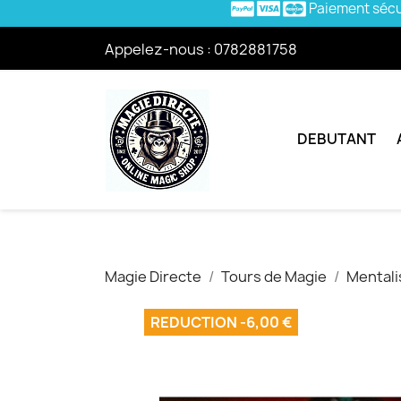
Paiement séc
Appelez-nous :
0782881758
DEBUTANT
Magie Directe
Tours de Magie
Mental
REDUCTION -6,00 €