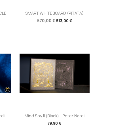
Aperçu rapide

CLE
SMART WHITEBOARD (PITATA)
570,00 €
513,00 €
Aperçu rapide

rdi
Mind Spy II (Black) - Peter Nardi
79,90 €