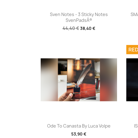
Aperçu rapide

Sven Notes - 3 Sticky Notes
SMA
SvenPadsÂ®
44,40 €
38,40 €
RED
Aperçu rapide

Ode To Canasta By Luca Volpe
I
53,90 €