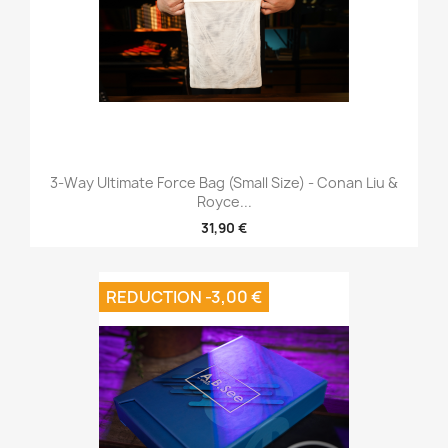
3-Way Ultimate Force Bag (Small Size) - Conan Liu &
Royce...
31,90 €
REDUCTION -3,00 €