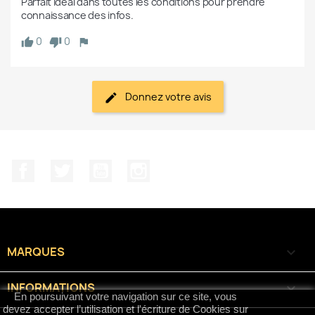
Parfait idéal dans toutes les conditions pour prendre 
connaissance des infos.
0
0
Donnez votre avis
Facebook
Twitter
YouTube
Instagram
MARQUES

INFORMATIONS

En poursuivant votre navigation sur ce site, vous
devez accepter l’utilisation et l'écriture de Cookies sur