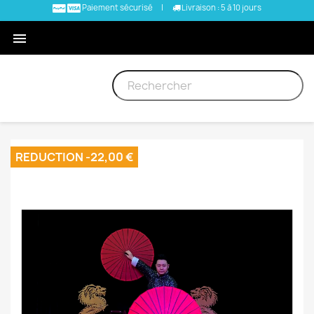
Paiement sécurisé
|
Livraison : 5 à 10 jours

REDUCTION -22,00 €