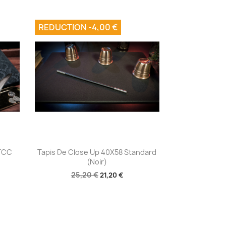
REDUCTION -4,00 €
Aperçu rapide

 TCC
Tapis De Close Up 40X58 Standard
(Noir)
25,20 €
21,20 €