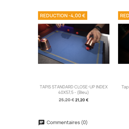
REDUCTION -4,00 €
RED
Aperçu rapide

TAPIS STANDARD CLOSE-UP INDEX
Tap
40X57,5 - (Bleu)
25,20 €
21,20 €
Commentaires (0)