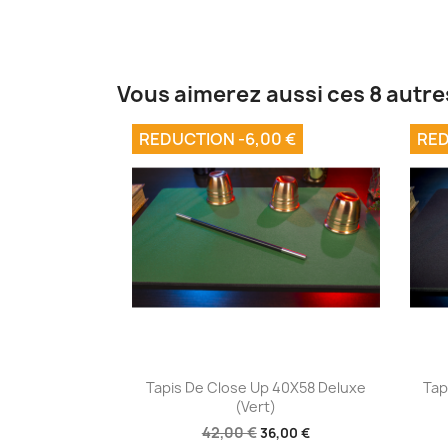
Vous aimerez aussi ces 8 autre
REDUCTION -6,00 €
RED
Aperçu rapide

Tapis De Close Up 40X58 Deluxe
Tap
(Vert)
42,00 €
36,00 €