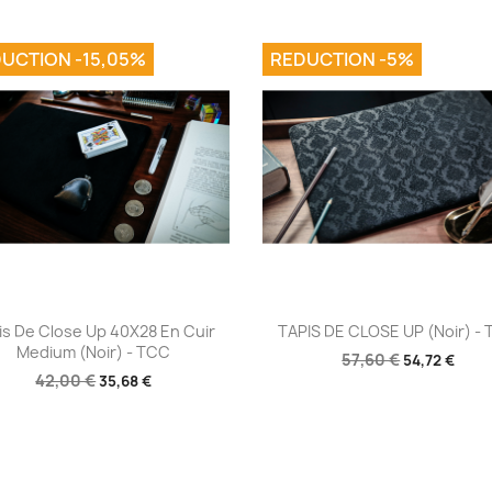
UCTION -15,05%
REDUCTION -5%
Aperçu rapide
Aperçu rapide


is De Close Up 40X28 En Cuir
TAPIS DE CLOSE UP (Noir) -
Medium (Noir) - TCC
57,60 €
54,72 €
42,00 €
35,68 €