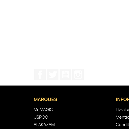
Facebook
Twitter
YouTube
Instagram
MARQUES
INFO
Mr MAGIC
Livrai
USPCC
Mentio
ALAKAZAM
Condit