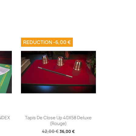
REDUCTION -6,00 €
Aperçu rapide

INDEX
Tapis De Close Up 40X58 Deluxe
(Rouge)
42,00 €
36,00 €