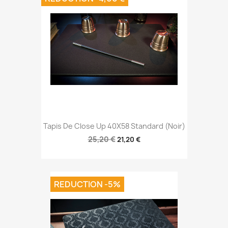
Tapis De Close Up 40X58 Standard (Noir)
25,20 €
21,20 €
REDUCTION -5%