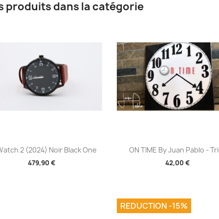
s produits dans la catégorie
Aperçu rapide
Aperçu rapide


Watch 2 (2024) Noir Black One
ON TIME By Juan Pablo - Tr
479,90 €
42,00 €
REDUCTION -15%