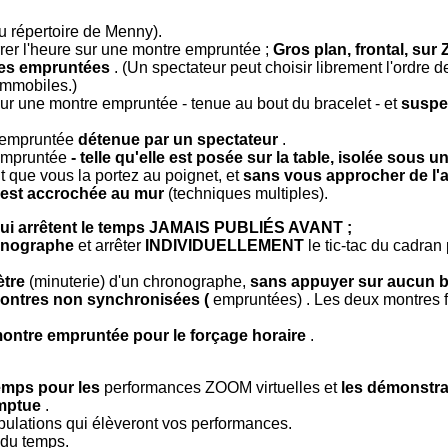
 répertoire de Menny).
rrer l'heure sur une montre empruntée ;
Gros plan, frontal, su
res empruntées
. (Un spectateur peut choisir librement l'ordre d
immobiles.)
ur une montre empruntée - tenue au bout du bracelet - et
suspe
e empruntée
détenue par un spectateur
.
 empruntée
- telle qu'elle est posée sur la table, isolée sous u
 que vous la portez au poignet, et
sans vous approcher de l'
e est accrochée au mur
(techniques multiples).
qui arrêtent le temps JAMAIS PUBLIÉS AVANT ;
ronographe
et arrêter
INDIVIDUELLEMENT
le tic-tac du cadran
tre
(minuterie) d'un chronographe,
sans appuyer sur aucun 
ontres non synchronisées (
empruntées) . Les deux montres fo
 montre empruntée pour le forçage horaire
.
temps pour les
performances ZOOM virtuelles et
les démonstra
mptue
.
ipulations qui élèveront vos performances.
t du temps.