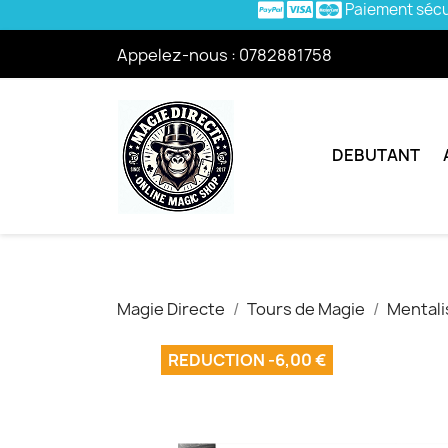
Paiement séc
Appelez-nous :
0782881758
DEBUTANT
Magie Directe
Tours de Magie
Mental
REDUCTION -6,00 €