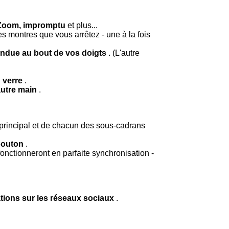
r Zoom, impromptu
et plus...
es montres que vous arrêtez - une à la fois
ndue au bout de vos doigts
. (L'autre
n verre
.
autre main
.
 principal et de chacun des sous-cadrans
bouton
.
nctionneront en parfaite synchronisation -
tions sur les réseaux sociaux
.