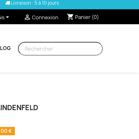
Livraison : 5 à 10 jours
shopping_cart


Panier
(0)
is
Connexion
BLOG
LINDENFELD
00 €