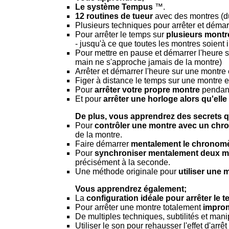
Le système Tempus
™.
12 routines de tueur
avec des montres (du
Plusieurs techniques pour arrêter et déma
Pour arrêter le temps sur
plusieurs mont
- jusqu'à ce que toutes les montres soient 
Pour mettre en pause et démarrer l'heure s
main ne s'approche jamais de la montre)
Arrêter et démarrer l'heure sur une montr
Figer à distance le temps sur une montre
Pour
arrêter votre propre montre
pendant
Et pour
arrêter une horloge alors qu'ell
De plus, vous apprendrez des secrets 
Pour
contrôler une montre avec un ch
de la montre.
Faire démarrer
mentalement le chronomè
Pour
synchroniser mentalement deux m
précisément à la seconde.
Une méthode originale pour
utiliser une
Vous apprendrez également;
La
configuration idéale pour arrêter le 
Pour arrêter une montre totalement
impro
De multiples techniques, subtilités et man
Utiliser le son pour rehausser l'effet d'arrê