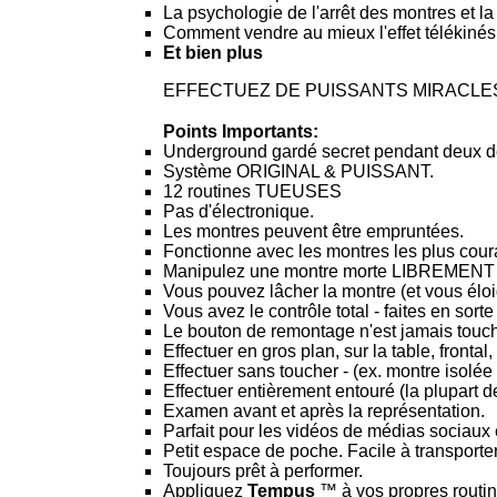
La psychologie de l'arrêt des montres et la
Comment vendre au mieux l'effet télékinésie
Et bien plus
EFFECTUEZ DE PUISSANTS MIRACLE
Points Importants:
Underground gardé secret pendant deux d
Système ORIGINAL & PUISSANT.
12 routines TUEUSES
Pas d'électronique.
Les montres peuvent être empruntées.
Fonctionne avec les montres les plus cour
Manipulez une montre morte LIBREME
Vous pouvez lâcher la montre (et vous éloig
Vous avez le contrôle total - faites en sor
Le bouton de remontage n'est jamais touché
Effectuer en gros plan, sur la table, front
Effectuer sans toucher - (ex. montre isolée
Effectuer entièrement entouré (la plupart 
Examen avant et après la représentation.
Parfait pour les vidéos de médias sociaux e
Petit espace de poche. Facile à transporter
Toujours prêt à performer.
Appliquez
Tempus
™ à vos propres routin