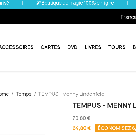
urisé
|
Boutique de magie 100% en ligne
|
França
ACCESSOIRES
CARTES
DVD
LIVRES
TOURS
isme
Temps
TEMPUS - Menny Lindenfeld
TEMPUS - MENNY 
70,80 €
64,80 €
ÉCONOMISEZ 6,