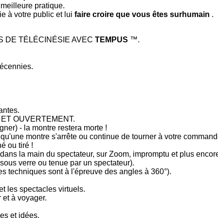
 meilleure pratique.
 à votre public et lui
faire croire que vous êtes surhumain
.
S DE TÉLÉCINÉSIE AVEC
TEMPUS
™.
écennies.
antes.
NT ET OUVERTEMENT.
ner) - la montre restera morte !
te qu'une montre s'arrête ou continue de tourner à votre command
 ou tiré !
al, dans la main du spectateur, sur Zoom, impromptu et plus encor
 sous verre ou tenue par un spectateur).
des techniques sont à l'épreuve des angles à 360°).
t les spectacles virtuels.
 et à voyager.
es et idées.