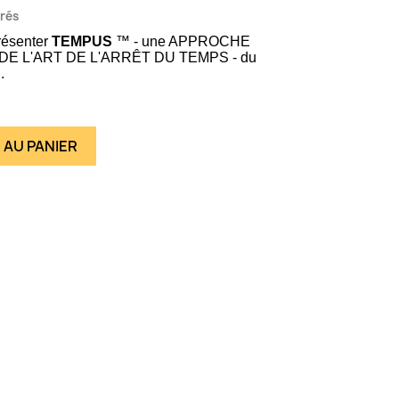
vrés
résenter
TEMPUS
™ - une APPROCHE
E L'ART DE L'ARRÊT DU TEMPS - du
.
 AU PANIER