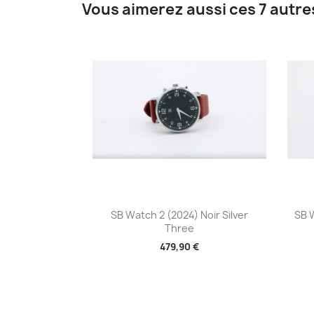
Vous aimerez aussi ces 7 autre
Aperçu rapide

SB Watch 2 (2024) Noir Silver
SB 
Three
479,90 €