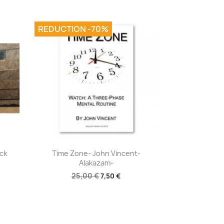
REDUCTION -70%
Aperçu rapide

ick
Time Zone- John Vincent-
Alakazam-
25,00 €
7,50 €