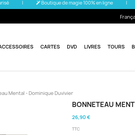
urisé
|
Boutique de magie 100% en ligne
|
França
ACCESSOIRES
CARTES
DVD
LIVRES
TOURS
au Mental - Dominique Duvivier
BONNETEAU MENTA
26,90 €
TTC