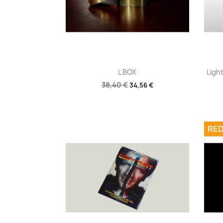
Aperçu rapide

L BOX
Ligh
38,40 €
34,56 €
RED