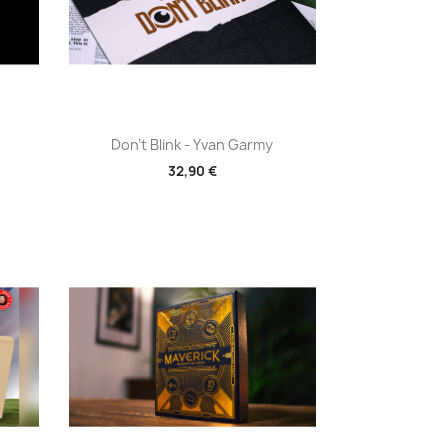
Aperçu rapide

Don't Blink - Yvan Garmy
32,90 €