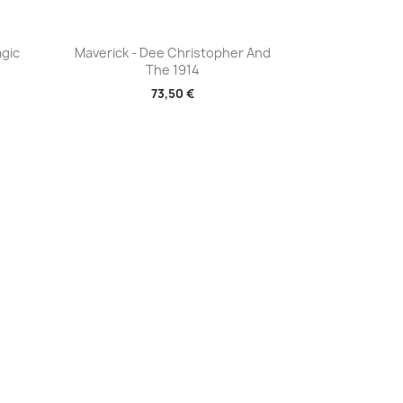
Aperçu rapide

gic
Maverick - Dee Christopher And
The 1914
73,50 €