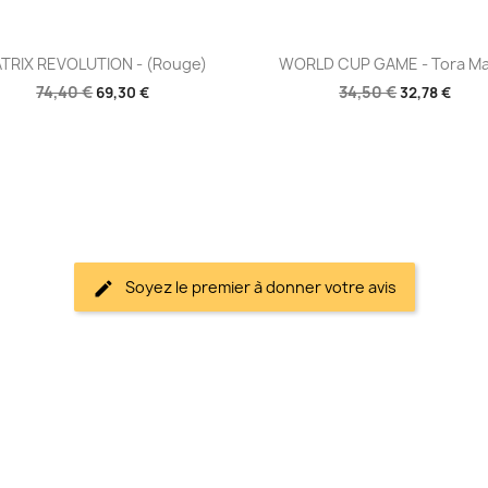
Aperçu rapide
Aperçu rapide


TRIX REVOLUTION - (Rouge)
WORLD CUP GAME - Tora Ma
74,40 €
34,50 €
69,30 €
32,78 €
Soyez le premier à donner votre avis