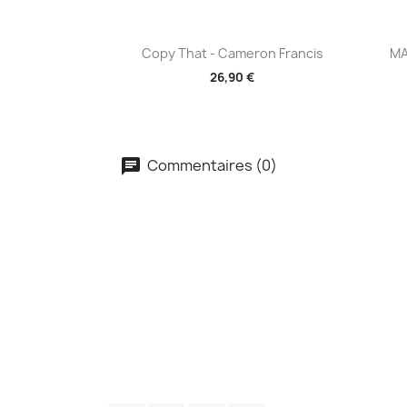
Aperçu rapide

Copy That - Cameron Francis
MA
26,90 €
Commentaires (0)