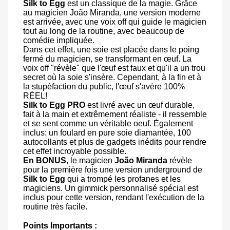
Silk to Egg
est un classique de la magie. Grâce
au magicien João Miranda, une version moderne
est arrivée, avec une voix off qui guide le magicien
tout au long de la routine, avec beaucoup de
comédie impliquée.
Dans cet effet, une soie est placée dans le poing
fermé du magicien, se transformant en œuf. La
voix off "révèle" que l'œuf est faux et qu'il a un trou
secret où la soie s'insère. Cependant, à la fin et à
la stupéfaction du public, l'œuf s'avère 100%
RÉEL!
Silk to Egg PRO
est livré avec un œuf durable,
fait à la main et extrêmement réaliste - il ressemble
et se sent comme un véritable oeuf. Également
inclus: un foulard en pure soie diamantée, 100
autocollants et plus de gadgets inédits pour rendre
cet effet incroyable possible.
En BONUS
, le magicien
João Miranda
révèle
pour la première fois une version underground de
Silk to Egg
qui a trompé les profanes et les
magiciens. Un gimmick personnalisé spécial est
inclus pour cette version, rendant l'exécution de la
routine très facile.
Points Importants :