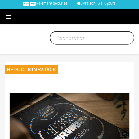
Paiement sécurisé
|
Livraison : 5 à 10 jours

REDUCTION -2,00 €