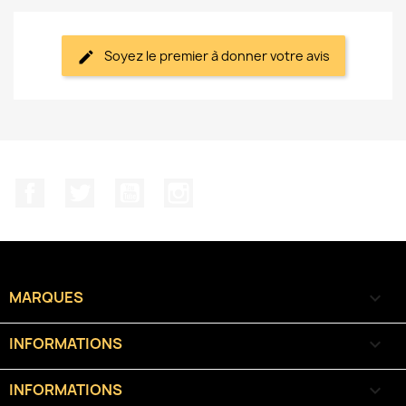
Soyez le premier à donner votre avis
Facebook
Twitter
YouTube
Instagram
MARQUES

INFORMATIONS

INFORMATIONS
keyboard_arrow_down