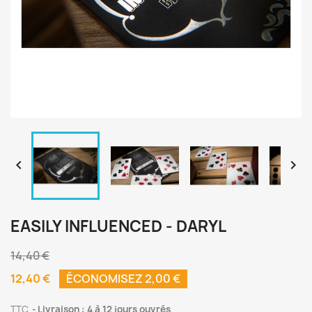


EASILY INFLUENCED - DARYL
14,40 €
12,40 €
ÉCONOMISEZ 2,00 €
TTC
Livraison : 4 à 12 jours ouvrés