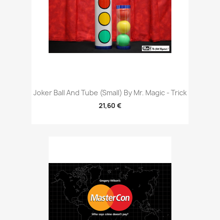
Joker Ball And Tube (Small) By Mr. Magic - Trick
21,60 €