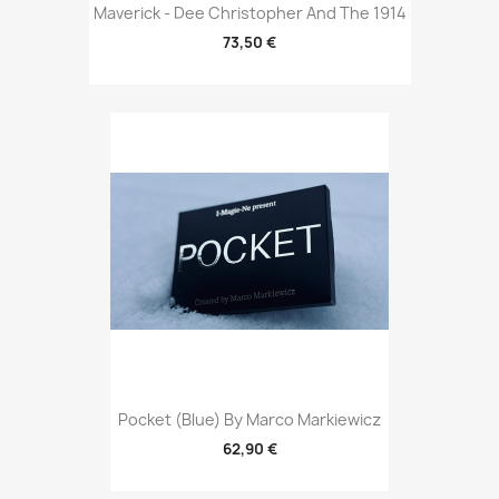
Maverick - Dee Christopher And The 1914
73,50 €
Pocket (Blue) By Marco Markiewicz
62,90 €