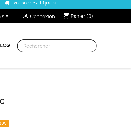
Livraison : 5 à 10 jours
shopping_cart


Panier
(0)
is
Connexion
BLOG
CC
0%