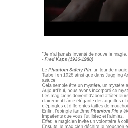
"Je n'ai jamais inventé de nouvelle magie, 
-
Fred Kaps (1926-1980)
Le
Phantom Safety Pin
, un tour de magi
Tarbell en 1928 ainsi que dans Juggling Ac
astuce.
Cela semble être un mystère, un mystère a
Aujourd'hui, nous avons incorporé ce myst
Les magiciens doivent d'abord affûter leurs
clairement l'âme élégante des aiguilles e
d'épingles et différentes tailles de mouchoi
Enfin, l'épingle fantôme
Phantom Pin
a ét
impatients que vous l'utilisiez et l'aimiez.
Effet: le magicien invite un volontaire à col
Ensuite, le magicien déchire le mouchoir e