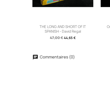
Aperçu rapide

THE LONG AND SHORT OF IT
O
SPANISH - David Regal
47,00 €
44,65 €
Commentaires (0)