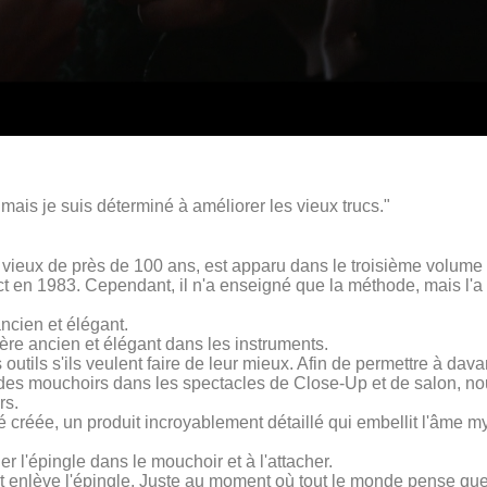
mais je suis déterminé à améliorer les vieux trucs."
e vieux de près de 100 ans, est apparu dans le troisième volume
t en 1983. Cependant, il n'a enseigné que la méthode, mais l'a f
ncien et élégant.
ère ancien et élégant dans les instruments.
 outils s'ils veulent faire de leur mieux. Afin de permettre à dav
t des mouchoirs dans les spectacles de Close-Up et de salon, no
rs.
é créée, un produit incroyablement détaillé qui embellit l'âme
ler l'épingle dans le mouchoir et à l'attacher.
t enlève l'épingle. Juste au moment où tout le monde pense que 