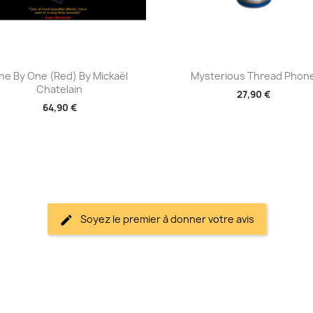
Aperçu rapide
Aperçu rapide


ne By One (Red) By Mickaël
Mysterious Thread Phon
Chatelain
27,90 €
64,90 €
Soyez le premier à donner votre avis