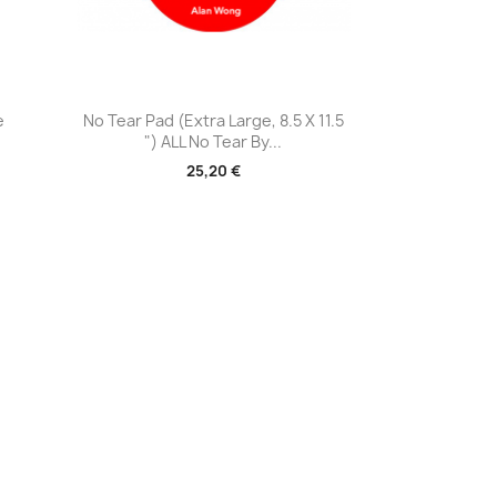
Aperçu rapide

e
No Tear Pad (Extra Large, 8.5 X 11.5
") ALL No Tear By...
25,20 €