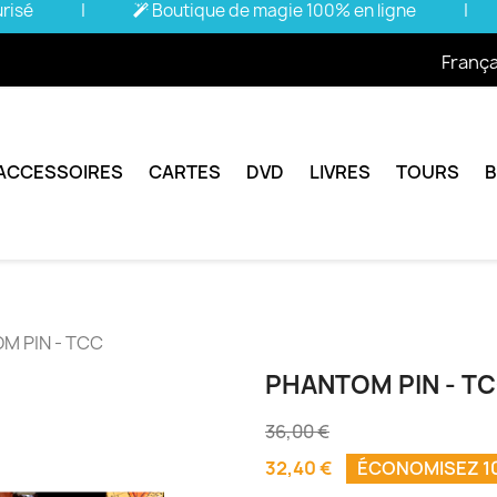
urisé
|
Boutique de magie 100% en ligne
|
França
ACCESSOIRES
CARTES
DVD
LIVRES
TOURS
M PIN - TCC
PHANTOM PIN - T
36,00 €
32,40 €
ÉCONOMISEZ 1