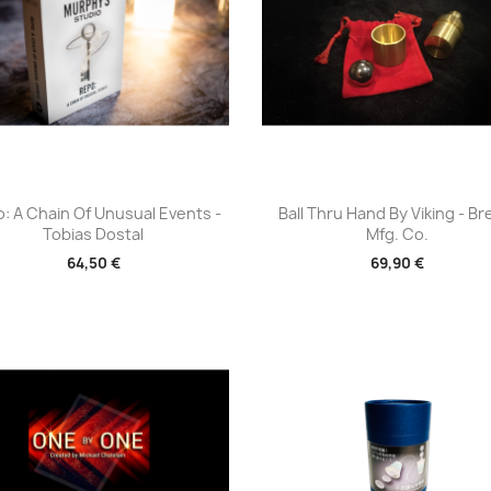
Aperçu rapide
Aperçu rapide


: A Chain Of Unusual Events -
Ball Thru Hand By Viking - B
Tobias Dostal
Mfg. Co.
64,50 €
69,90 €