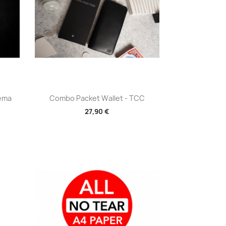
Aperçu rapide

rema
Combo Packet Wallet - TCC
27,90 €