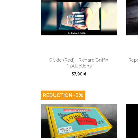
Aperçu rapide

Divide (Red) - Richard Griffin
Repo
Productions
37,90 €
REDUCTION -5%