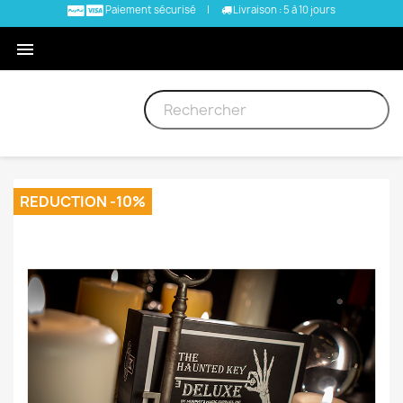
Paiement sécurisé
|
Livraison : 5 à 10 jours

REDUCTION -10%