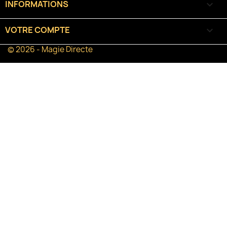
INFORMATIONS
keyboard_arrow_down
VOTRE COMPTE

© 2026 - Magie Directe