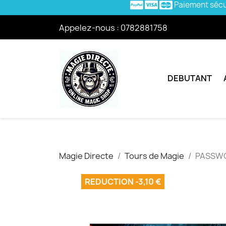
Paiement séc
Appelez-nous :
0782881758
DEBUTANT
Magie Directe
Tours de Magie
PASSWOR
REDUCTION -3,10 €