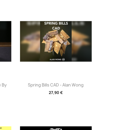
Aperçu rapide

) By
Spring Bills CAD - Alan Wong
27,90 €