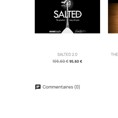
Aperçu rapide

SALTED 2.0
THE
105,60 €
95,60 €
Commentaires (0)