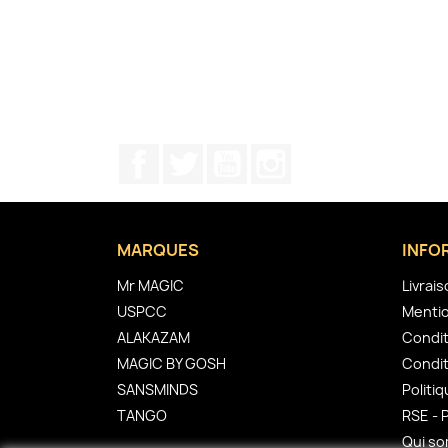
Facebook
Twitter
YouTube
Instagram
MARQUES
INFO
Mr MAGIC
Livrai
USPCC
Mentio
ALAKAZAM
Condit
MAGIC BY GOSH
Condit
SANSMINDS
Politiq
TANGO
RSE - 
Qui s