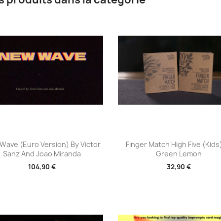
Aperçu rapide
Aperçu rapide


Wave (Euro Version) By Victor
Finger Match High Five (Kids
Sanz And Joao Miranda
Green Lemon
104,90 €
32,90 €