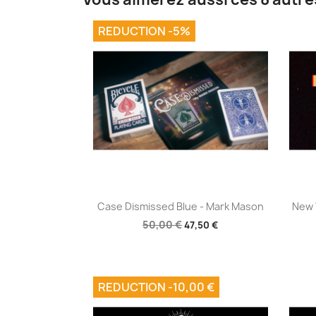
REDUCTION -5%
Aperçu rapide

Case Dismissed Blue - Mark Mason
New 
50,00 €
47,50 €
REDUCTION -10,00 €