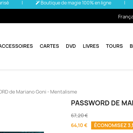
urisé
|
Boutique de magie 100% en ligne
|
França
ACCESSOIRES
CARTES
DVD
LIVRES
TOURS
D de Mariano Goni - Mentalisme
PASSWORD DE MAR
67,20 €
64,10 €
ÉCONOMISEZ 3,1