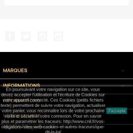
Facebook
Twitter
YouTube
Instagram
MARQUES

INFORMATIONS

En poursuivant votre navigation sur ce site, vous
devez accepter l’utilisation et l'écriture de Cookies sur
INFORMATIONS
keyboard_arrow_down
votre appareil connecté. Ces Cookies (petits fichiers
texte) permettent de suivre votre navigation, actualiser
votre panier, vous reconnaitre lors de votre prochaine
J'accepte
VOTRE COMPTE

visite et sécuriser votre connexion. Pour en savoir
plus et paramétrer les traceurs: http://www.cnil.fr/vos-
© 2026 - Magie Directe
obligations/sites-web-cookies-et-autres-traceurs/que-
dit-la-loi/