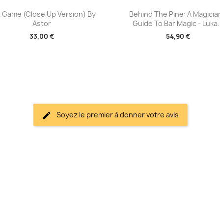
Aperçu rapide
Aperçu rapide


t Game (Close Up Version) By
Behind The Pine: A Magicia
Astor
Guide To Bar Magic - Luka.
33,00 €
54,90 €
Soyez le premier à donner votre avis