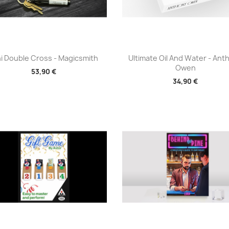
Aperçu rapide
Aperçu rapide


i Double Cross - Magicsmith
Ultimate Oil And Water - Ant
Owen
53,90 €
34,90 €