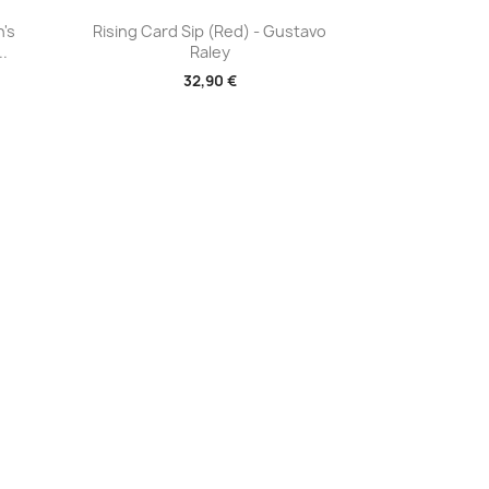
Aperçu rapide

n's
Rising Card Sip (Red) - Gustavo
..
Raley
32,90 €