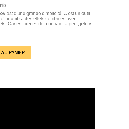
vrés
nov
est d’une grande simplicité. C'est un outil
r d'innombrables effets combinés avec
jets. Cartes, pièces de monnaie, argent, jetons
 AU PANIER