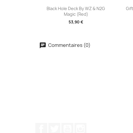
Aperçu rapide

Black Hole Deck By WZ & N2G
Gif
Magic (Red)
53,90 €
Commentaires (0)
Facebook
Twitter
YouTube
Instagram