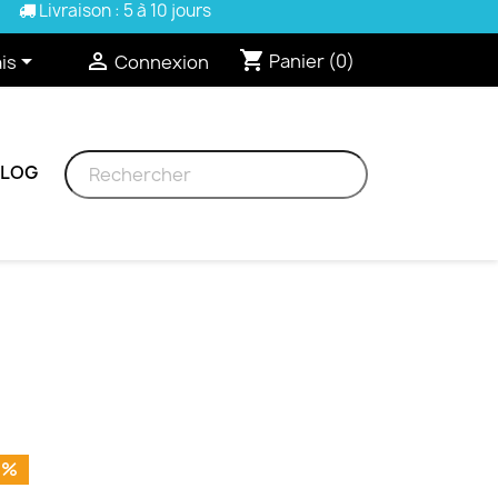
Livraison : 5 à 10 jours
shopping_cart


Panier
(0)
is
Connexion
BLOG
0%