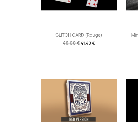
Aperçu rapide

GLITCH CARD (Rouge)
Min
46,00 €
41,40 €