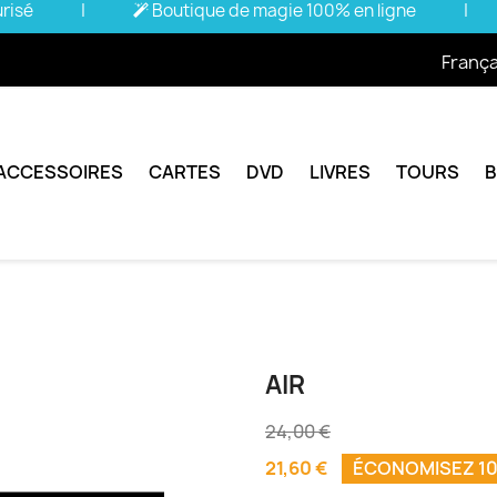
urisé
|
Boutique de magie 100% en ligne
|
França
ACCESSOIRES
CARTES
DVD
LIVRES
TOURS
AIR
24,00 €
21,60 €
ÉCONOMISEZ 1