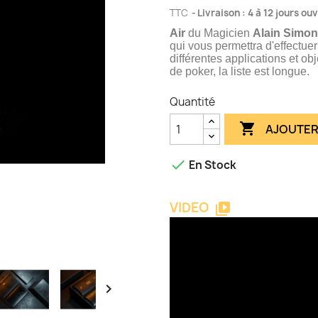
TTC
Livraison : 4 à 12 jours ou
Air
du Magicien
Alain Simo
qui vous permettra d'effectue
différentes applications et ob
de poker, la liste est longue.
Quantité

AJOUTER

En Stock
VIDEO
video_library
