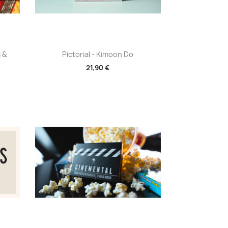
Aperçu rapide

i &
Pictorial - Kimoon Do
21,90 €