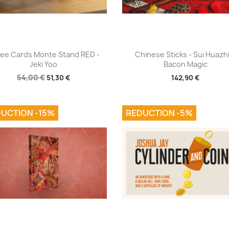
Aperçu rapide
Aperçu rapide


ee Cards Monte Stand RED -
Chinese Sticks - Sui Huazh
Jeki Yoo
Bacon Magic
54,00 €
51,30 €
142,90 €
UCTION -15%
REDUCTION -5%