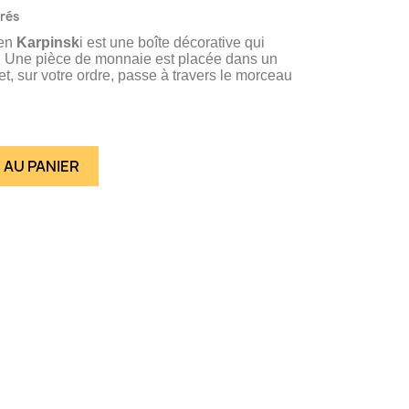
vrés
ien
Karpinsk
i est une boîte décorative qui
. Une pièce de monnaie est placée dans un
 et, sur votre ordre, passe à travers le morceau
 AU PANIER