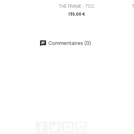
Aperçu rapide

THE FRAME - TCC
135,00 €
Commentaires (0)
Facebook
Twitter
YouTube
Instagram