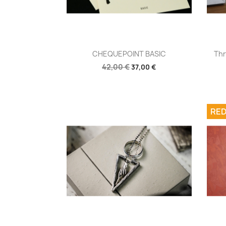
Aperçu rapide

CHEQUEPOINT BASIC
Thr
42,00 €
37,00 €
RED