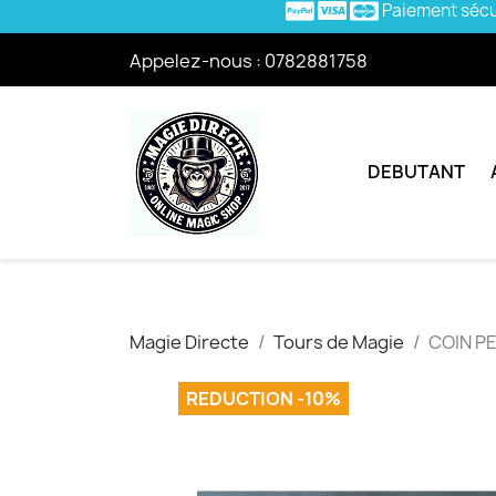
Paiement séc
Appelez-nous :
0782881758
DEBUTANT
Magie Directe
Tours de Magie
COIN PE
REDUCTION -10%