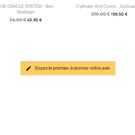
Aperçu rapide
Aperçu rapide


THE ORACLE SYSTEM - Ben
Cylinder And Coins - Joshua
Seidman
210,00 €
199,50 €
54,00 €
45,90 €
Soyez le premier à donner votre avis