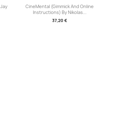
Aperçu rapide

 Jay
CineMental (Gimmick And Online
Instructions) By Nikolas...
37,20 €