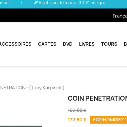
urisé
|
Boutique de magie 100% en ligne
|
França
ACCESSOIRES
CARTES
DVD
LIVRES
TOURS
NETRATION - (Tony Karpinski)
COIN PENETRATION
192,00 €
172,80 €
ÉCONOMISEZ 