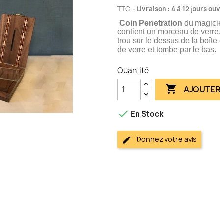
TTC
Livraison : 4 à 12 jours ou
Coin Penetration
du magic
contient un morceau de verre
trou sur le dessus de la boîte
de verre et tombe par le bas.
Quantité

AJOUTER

En Stock
Donnez votre avis