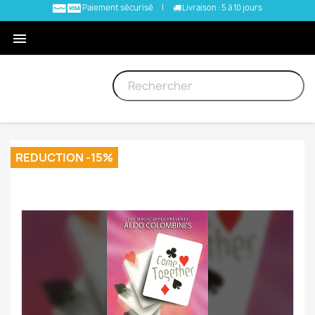
Paiement sécurisé
|
Livraison : 5 à 10 jours

REDUCTION -15%