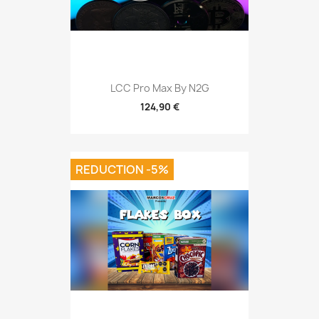
LCC Pro Max By N2G
124,90 €
REDUCTION -5%