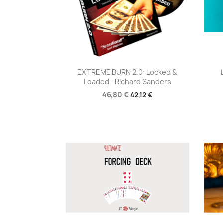
Aperçu rapide

EXTREME BURN 2.0: Locked &
Loaded - Richard Sanders
46,80 €
42,12 €