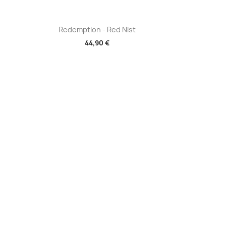
Aperçu rapide

Redemption - Red Nist
44,90 €