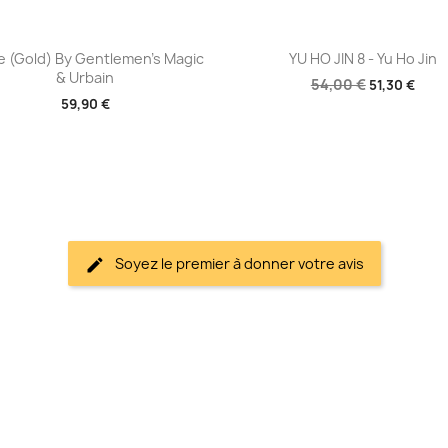
Aperçu rapide
Aperçu rapide


te (Gold) By Gentlemen's Magic
YU HO JIN 8 - Yu Ho Jin
& Urbain
54,00 €
51,30 €
59,90 €
Soyez le premier à donner votre avis