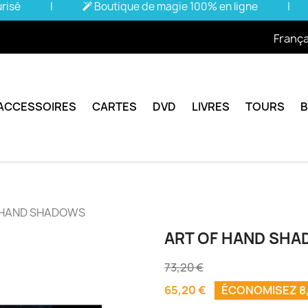
urisé
|
Boutique de magie 100% en ligne
|
França
ACCESSOIRES
CARTES
DVD
LIVRES
TOURS
 HAND SHADOWS
ART OF HAND SH
73,20 €
65,20 €
ÉCONOMISEZ 8,