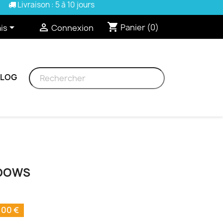
Livraison : 5 à 10 jours
shopping_cart


Panier
(0)
is
Connexion
BLOG
ADOWS
00 €