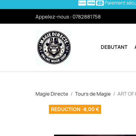
Paiement séc
Appelez-nous :
0782881758
DEBUTANT
Magie Directe
Tours de Magie
ART OF
REDUCTION -8,00 €