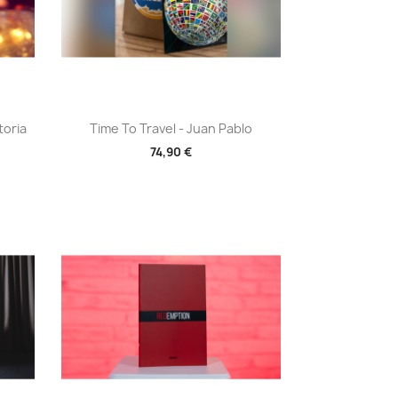
Aperçu rapide

toria
Time To Travel - Juan Pablo
74,90 €