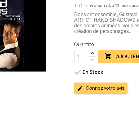
TTC
Livraison : 4 à 12 jours ou
Dans cet ensemble, Gustavo 
ART OF HAND SHADOWS afin
des ombres animées, vous ens
création de personnages.
Quantité

AJOUTER

En Stock
Donnez votre avis