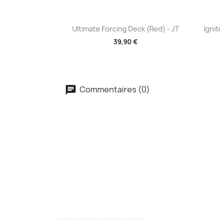
Aperçu rapide

Ultimate Forcing Deck (Red) - JT
Igni
39,90 €
Commentaires (0)