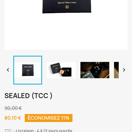


SEALED (TCC )
90,00 €
80,10 €
ÉCONOMISEZ 11%
TTC
Livraison : 4 à 12 jours ouvrés