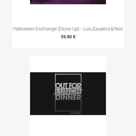
Halloween Exchange (Close Up) - Luis Zavaleta & Nox
39,90 €