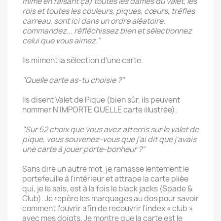
mime en faisant ça) toutes les dames du valet, les
rois et toutes les couleurs, piques, cœurs, trèfles
carreau, sont ici dans un ordre aléatoire.
commandez... réfléchissez bien et sélectionnez
celui que vous aimez."
Ils miment la sélection d'une carte.
"Quelle carte as-tu choisie ?"
Ils disent Valet de Pique (bien sûr, ils peuvent
nommer N'IMPORTE QUELLE carte illustrée).
"Sur 52 choix que vous avez atterris sur le valet de
pique, vous souvenez-vous que j'ai dit que j'avais
une carte à jouer porte-bonheur ?"
Sans dire un autre mot, je ramasse lentement le
portefeuille à l'intérieur et attrape la carte pliée
qui, je le sais, est à la fois le black jacks (Spade &
Club). Je repère les marquages au dos pour savoir
comment l'ouvrir afin de recouvrir l'index « club »
avec mes doigts. Je montre que la carte est le