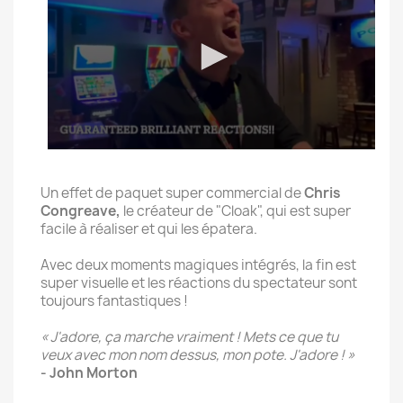
Un effet de paquet super commercial de
Chris
Congreave,
le créateur de "Cloak", qui est super
facile à réaliser et qui les épatera.
Avec deux moments magiques intégrés, la fin est
super visuelle et les réactions du spectateur sont
toujours fantastiques !
« J'adore, ça marche vraiment ! Mets ce que tu
veux avec mon nom dessus, mon pote. J'adore ! »
- John Morton