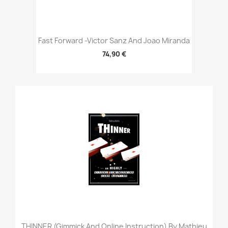
Fast Forward -Victor Sanz And Joao Miranda
74,90 €
THINNER (Gimmick And Online Instruction) By Mathieu