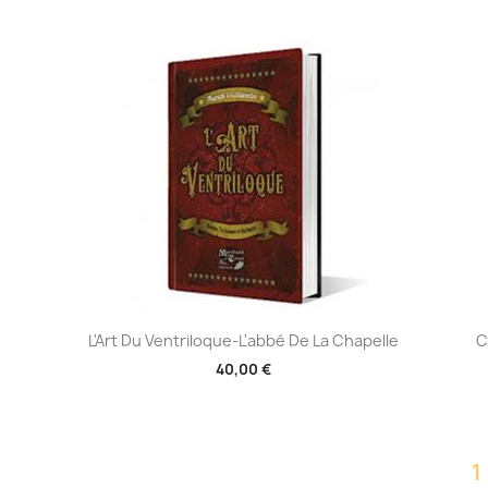
Aperçu rapide

L'Art Du Ventriloque-L'abbé De La Chapelle
C
40,00 €