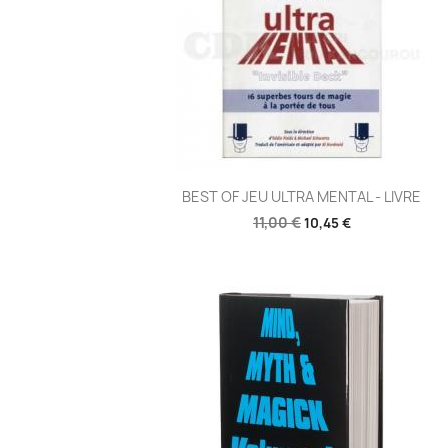
Aperçu rapide

BEST OF JEU ULTRA MENTAL - LIVRE
11,00 €
10,45 €