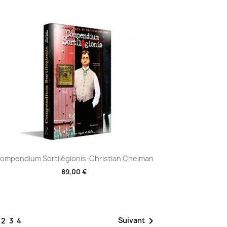
Aperçu rapide

ompendium Sortilégionis-Christian Chelman
89,00 €
1

Suivant
2
3
4