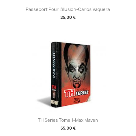
Aperçu rapide

Passeport Pour L'illusion-Carlos Vaquera
25,00 €
Aperçu rapide

TH Series Tome 1-Max Maven
65,00 €