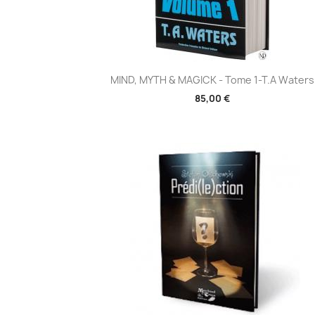
Aperçu rapide

MIND, MYTH & MAGICK - Tome 1-T.A Waters
85,00 €