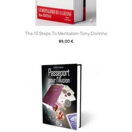
Aperçu rapide

The 13 Steps To Mentalism-Tony Corinna
89,00 €