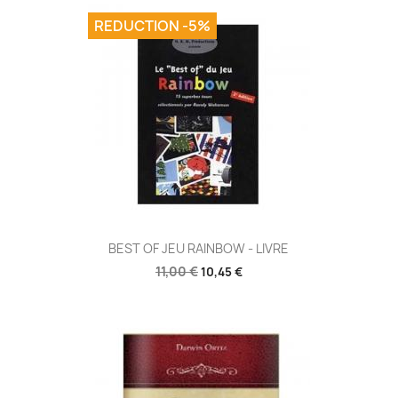
REDUCTION -5%
Aperçu rapide

BEST OF JEU RAINBOW - LIVRE
11,00 €
10,45 €