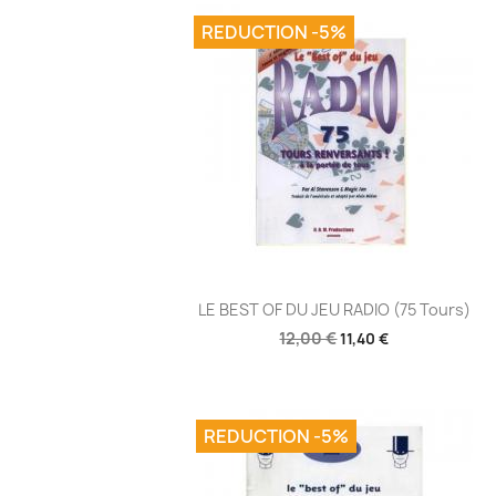
REDUCTION -5%
Aperçu rapide

LE BEST OF DU JEU RADIO (75 Tours)
12,00 €
11,40 €
REDUCTION -5%