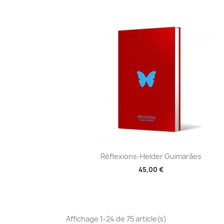
Aperçu rapide

Réflexions-Helder Guimarães
45,00 €
Affichage 1-24 de 75 article(s)