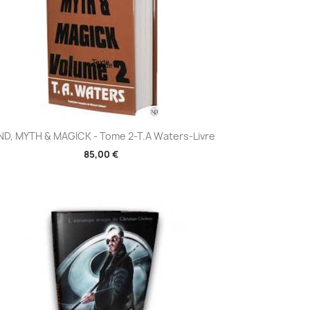
Aperçu rapide

ND, MYTH & MAGICK - Tome 2-T.A Waters-Livre
85,00 €