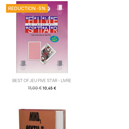
REDUCTION -5%
Aperçu rapide

BEST OF JEU FIVE STAR - LIVRE
11,00 €
10,45 €