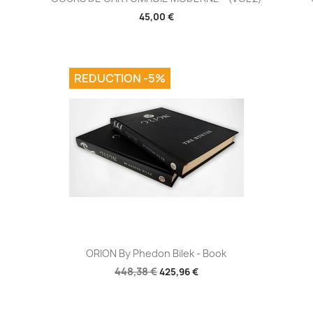
45,00 €
REDUCTION -5%
Aperçu rapide

ORION By Phedon Bilek - Book
448,38 €
425,96 €