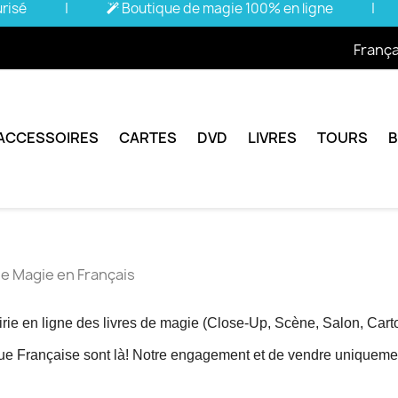
urisé
|
Boutique de magie 100% en ligne
|
França
ACCESSOIRES
CARTES
DVD
LIVRES
TOURS
de Magie en Français
ie en ligne des livres
de magie (Close-Up, Scène, Salon,
Cart
ue Française sont là!
Notre engagement et de vendre uniquemen