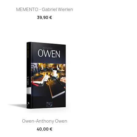
Aperçu rapide

MEMENTO - Gabriel Werlen
39,90 €
Aperçu rapide

Owen-Anthony Owen
40,00 €