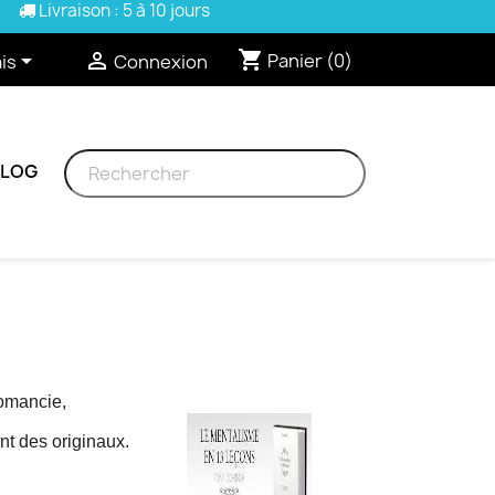
Livraison : 5 à 10 jours
shopping_cart


Panier
(0)
is
Connexion
BLOG
omancie
,
t des originaux.