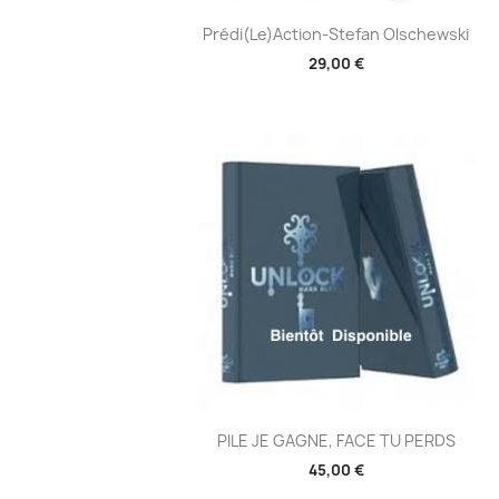
Aperçu rapide

Prédi(le)action-Stefan Olschewski
29,00 €
Aperçu rapide

PILE JE GAGNE, FACE TU PERDS
45,00 €