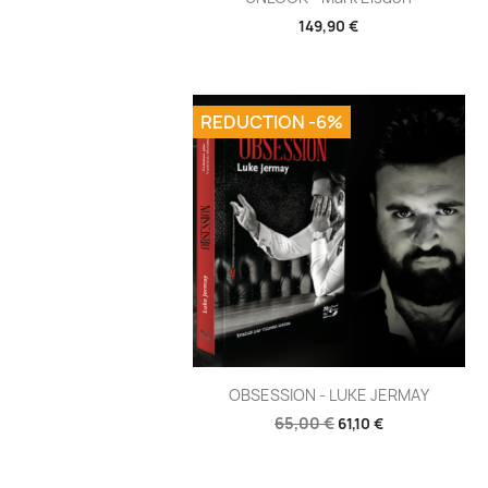
149,90 €
REDUCTION -6%
Aperçu rapide

OBSESSION - LUKE JERMAY
65,00 €
61,10 €