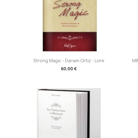
Aperçu rapide

Strong Magic - Darwin Ortiz - Livre
MI
60,00 €