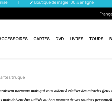
urisé
|
Boutique de magie 100% en ligne
|
França
ACCESSOIRES
CARTES
DVD
LIVRES
TOURS
cartes truqué
paraissent normaux mais qui vous aident à réaliser des miracles (jeux
ns mais doivent être utilisés au bon moment de vos routines personnell