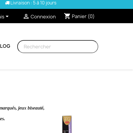
Livraison : 5 à 10 jours
shopping_cart


Panier
(0)
is
Connexion
BLOG
 marqués, jeux biseauté,
es.