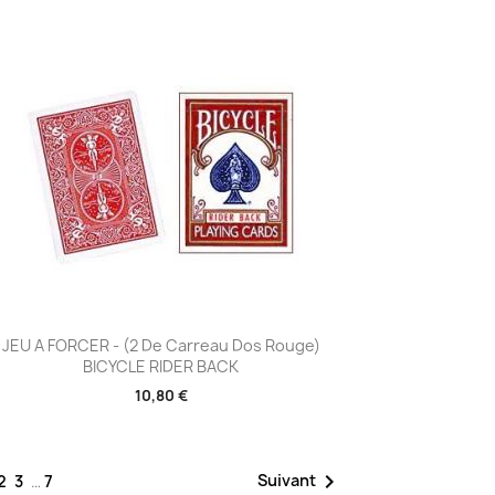
Aperçu rapide

JEU A FORCER - (2 De Carreau Dos Rouge)
BICYCLE RIDER BACK
10,80 €

Suivant
2
3
…
7