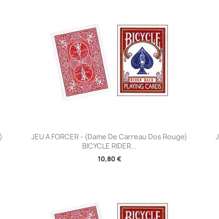
Aperçu rapide

)
JEU A FORCER - (Dame De Carreau Dos Rouge)
BICYCLE RIDER...
10,80 €