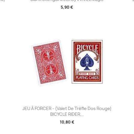
5,90 €
Aperçu rapide

JEU À FORCER - (Valet De Trèfle Dos Rouge)
BICYCLE RIDER...
10,80 €