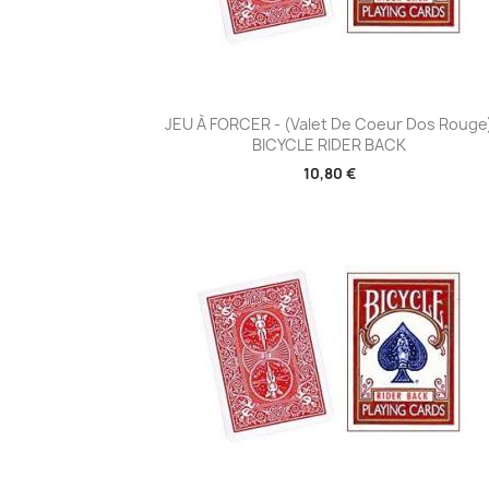
Aperçu rapide

JEU À FORCER - (Valet De Coeur Dos Rouge
BICYCLE RIDER BACK
10,80 €