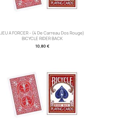
Aperçu rapide

JEU A FORCER - (4 De Carreau Dos Rouge)
BICYCLE RIDER BACK
10,80 €