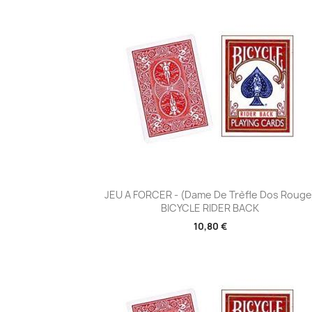
Aperçu rapide

JEU A FORCER - (Dame De Trèfle Dos Rouge
BICYCLE RIDER BACK
10,80 €