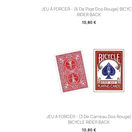
Aperçu rapide

JEU À FORCER - (6 De Piqe Dos Rouge) BICY
RIDER BACK
10,80 €
Aperçu rapide

JEU A FORCER - (3 De Carreau Dos Rouge)
BICYCLE RIDER BACK
10,80 €