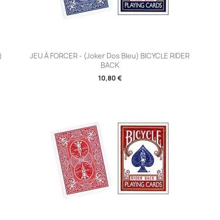
Aperçu rapide

)
JEU À FORCER - (Joker Dos Bleu) BICYCLE RIDER
BACK
10,80 €