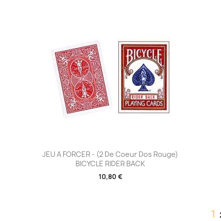
Aperçu rapide

JEU A FORCER - (2 De Coeur Dos Rouge)
BICYCLE RIDER BACK
10,80 €
1