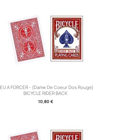
Aperçu rapide

JEU A FORCER - (Dame De Coeur Dos Rouge)
BICYCLE RIDER BACK
10,80 €