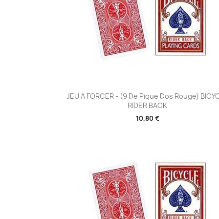
Aperçu rapide

JEU A FORCER - (9 De Pique Dos Rouge) BICY
RIDER BACK
10,80 €