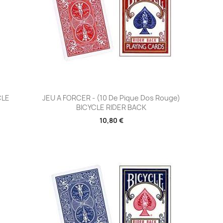
Aperçu rapide

CLE
JEU A FORCER - (10 De Pique Dos Rouge)
BICYCLE RIDER BACK
10,80 €