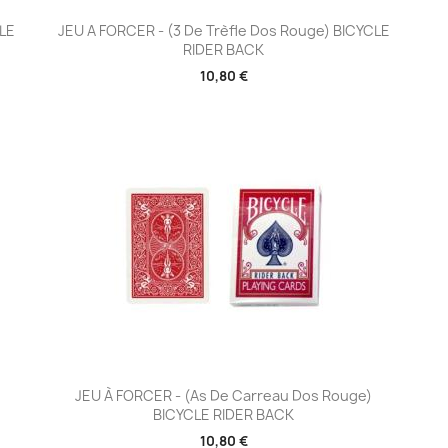
Aperçu rapide

CLE
JEU A FORCER - (3 De Trèfle Dos Rouge) BICYCLE
RIDER BACK
10,80 €
Aperçu rapide

JEU À FORCER - (As De Carreau Dos Rouge)
BICYCLE RIDER BACK
10,80 €