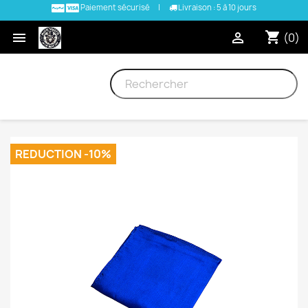
Paiement sécurisé
|
Livraison : 5 à 10 jours
shopping_cart


(0)
REDUCTION -10%