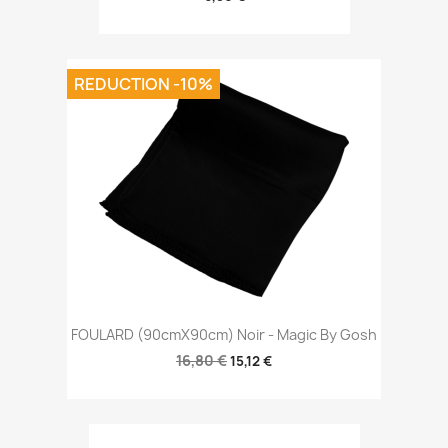
REDUCTION -10%
FOULARD (90cmX90cm) Noir - Magic By Gosh
16,80 €
15,12 €