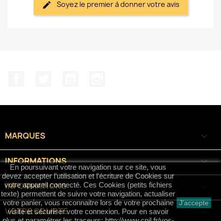
Soyez le premier à donner votre avis
Facebook
Twitter
YouTube
Instagram
MARQUES

INFORMATIONS

En poursuivant votre navigation sur ce site, vous
devez accepter l’utilisation et l'écriture de Cookies sur
INFORMATIONS
keyboard_arrow_down
votre appareil connecté. Ces Cookies (petits fichiers
texte) permettent de suivre votre navigation, actualiser
votre panier, vous reconnaitre lors de votre prochaine
J'accepte
VOTRE COMPTE

visite et sécuriser votre connexion. Pour en savoir
plus et paramétrer les traceurs: http://www.cnil.fr/vos-