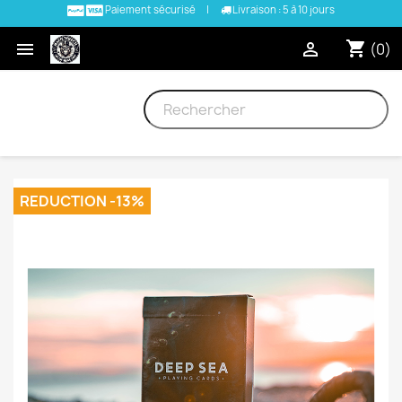
Paiement sécurisé
|
Livraison : 5 à 10 jours
shopping_cart


(0)
REDUCTION -13%