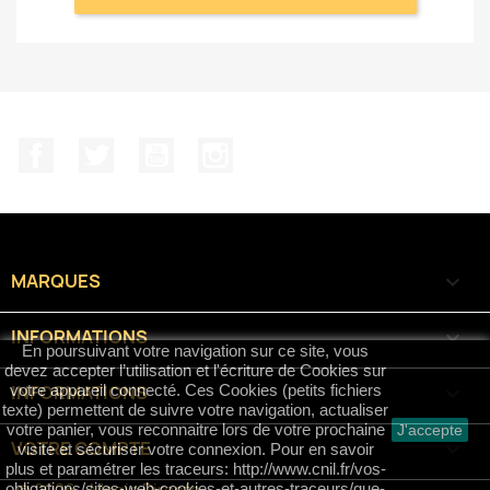
Facebook
Twitter
YouTube
Instagram
MARQUES

INFORMATIONS

En poursuivant votre navigation sur ce site, vous
devez accepter l’utilisation et l'écriture de Cookies sur
INFORMATIONS
keyboard_arrow_down
votre appareil connecté. Ces Cookies (petits fichiers
texte) permettent de suivre votre navigation, actualiser
votre panier, vous reconnaitre lors de votre prochaine
J'accepte
VOTRE COMPTE

visite et sécuriser votre connexion. Pour en savoir
plus et paramétrer les traceurs: http://www.cnil.fr/vos-
obligations/sites-web-cookies-et-autres-traceurs/que-