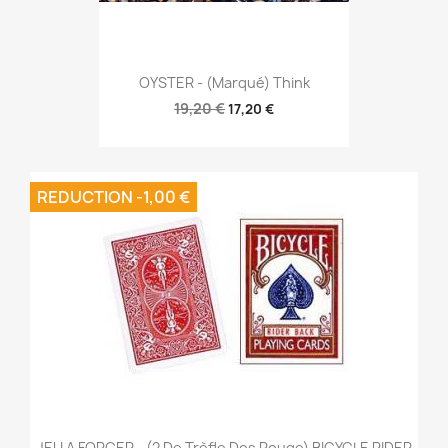
OYSTER - (Marqué) Think
19,20 €
17,20 €
REDUCTION -1,00 €
JEU A FORCER - (2 De Trèfle Dos Rouge) BICYCLE RIDER