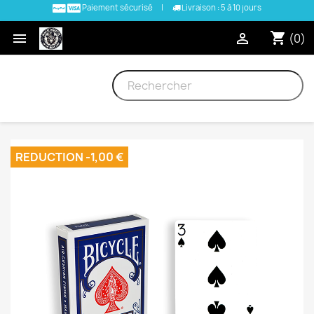
Paiement sécurisé
|
Livraison : 5 à 10 jours
shopping_cart


(0)
REDUCTION -1,00 €