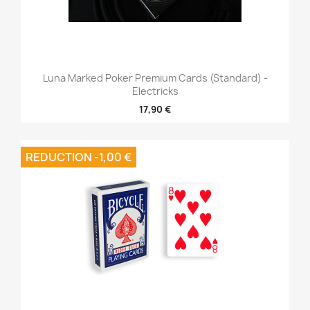
Luna Marked Poker Premium Cards (Standard) -
Electricks
17,90 €
REDUCTION -1,00 €