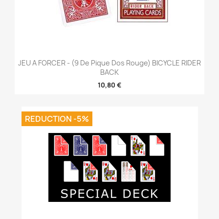
JEU A FORCER - (9 De Pique Dos Rouge) BICYCLE RIDER
BACK
10,80 €
REDUCTION -5%